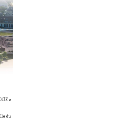
LTZ »
lle du