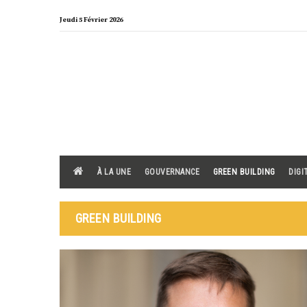
Skip
Jeudi 5 Février 2026
to
content
À LA UNE
GOUVERNANCE
GREEN BUILDING
DIGI
GREEN BUILDING