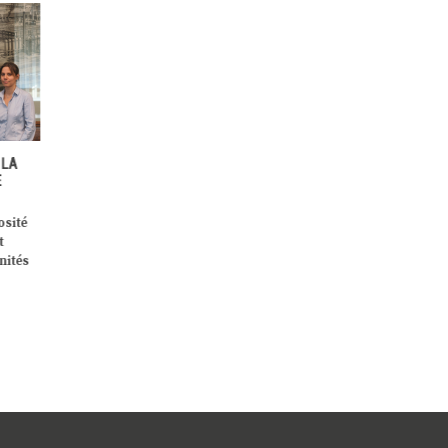
 LA
MERTZIG S’IMPRÈGNE DE
LA NOUVELLE ÉDITION DU
E
L’ÉCONOMIE POUR LE BIEN
« GUIDE ESR – ENTREPRISE
COMMUN
RESPONSABLE » ACCOMPA
LES ENTREPRISES POUR SE
osité
En 2019, la commune de Mertzig
DÉVELOPPER DE MANIÈRE
t
s’engageait dans l’Économie
DURABLE
nités
pour le Bien commun à travers
Lors d’une conférence de
[…]
presse le 7 octobre 2020, le
ministre de l’Économie, Fran
Fayot, […]