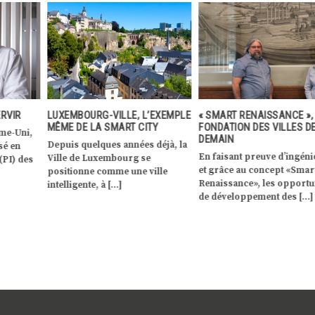
ERVIR
LUXEMBOURG-VILLE, L’EXEMPLE
« SMART RENAISSANCE »,
MÊME DE LA SMART CITY
FONDATION DES VILLES D
me-Uni,
DEMAIN
Depuis quelques années déjà, la
sé en
En faisant preuve d’ingéni
Ville de Luxembourg se
(PI) des
et grâce au concept «Smar
positionne comme une ville
Renaissance», les opportu
intelligente, à […]
de développement des […]