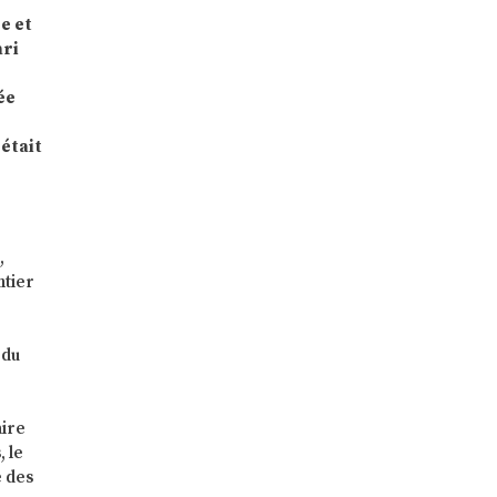
e et
ari
ée
 était
,
ntier
 du
aire
, le
é des