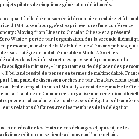
projets pilotes de cinquième génération déjà lancés.
n a quant à elle été consacrée à l’économie circulaire et à la mobi
rice d’IMS Luxembourg, s’est exprimée lors d’une conférence
Economy : Moving from Linear to Circular Cities » et a présenté
s Zero Waste » portée par l’organisation. Sur la seconde thématiqu
en personne, ministre de la Mobilité et des Travaux publics, qui a
ter sa stratégie de mobilité durable « Modu 2.0 » et les
dérables dans les infrastructures qui visent à promouvoir la
l’a souligné le ministre, « l’important est de déplacer des person
 ». D’où la nécessité de penser en termes de multimodalité. Franç
 part à un panel de discussion orchestré par Fira Barcelona ayan
e on : Embracing all forms of Mobility » avant de rejoindre le Cír
e où la Chambre de Commerce a organisé une réception officiell
ntrepreneurial catalan et de nombreuses délégations étrangères
er leurs relations d’affaires avec les membres de la délégation
-ci de récolter les fruits de ces échanges et, qui sait, de les
a dixième édition qui se tiendra à nouveau l’an prochain.