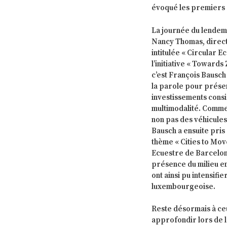
évoqué les premiers 
La journée du lendemai
Nancy Thomas, direct
intitulée « Circular 
l’initiative « Toward
c’est François Bausch 
la parole pour présen
investissements consi
multimodalité. Comme 
non pas des véhicules
Bausch a ensuite pris
thème « Cities to Mov
Ecuestre de Barcelon
présence du milieu e
ont ainsi pu intensifi
luxembourgeoise.
Reste désormais à ceux
approfondir lors de l