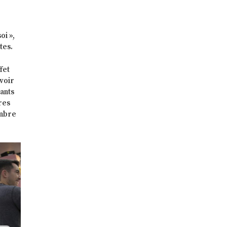
oi »,
tes.
fet
avoir
ants
res
ambre