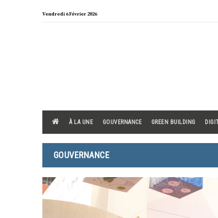
Skip
Vendredi 6 Février 2026
to
content
À LA UNE
GOUVERNANCE
GREEN BUILDING
DIGI
GOUVERNANCE