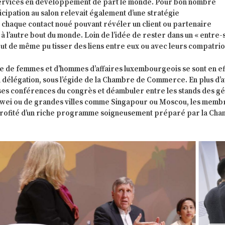
 services en développement de part le monde. Pour bon nombre
icipation au salon relevait également d’une stratégie
n, chaque contact noué pouvant révéler un client ou partenaire
 l’autre bout du monde. Loin de l’idée de rester dans un « entre-s
tout de même pu tisser des liens entre eux ou avec leurs compatrio
ne de femmes et d’hommes d’affaires luxembourgeois se sont en ef
n délégation, sous l’égide de la Chambre de Commerce. En plus d’
rses conférences du congrès et déambuler entre les stands des gé
awei ou de grandes villes comme Singapour ou Moscou, les memb
 profité d’un riche programme soigneusement préparé par la Ch