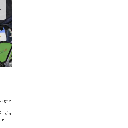
 vague
u
: « la
 de