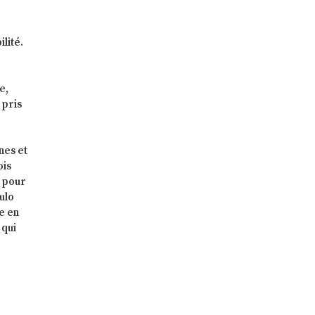
lité.
e,
 pris
nes et
ois
t pour
culo
e en
 qui