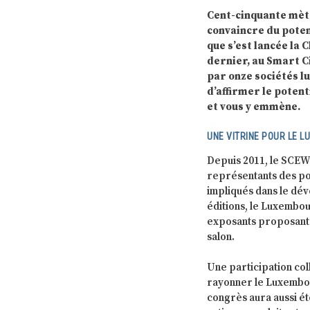
Cent-cinquante mètr
convaincre du poten
que s’est lancée la
dernier, au Smart C
par onze sociétés l
d’affirmer le poten
et vous y emmène.
UNE VITRINE POUR LE 
Depuis 2011, le SCEW
représentants des po
impliqués dans le dév
éditions, le Luxembou
exposants proposant d
salon.
Une participation colle
rayonner le Luxembou
congrès aura aussi été