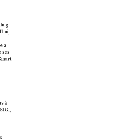
ding
’hui,
e a
e ses
 Smart
ns à
 SIGI,
ux