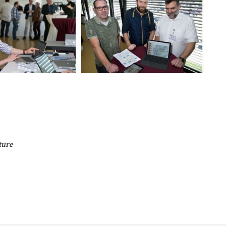
e
k
ture