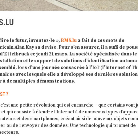
S.LU
ire le futur, inventez-le »,
RMS.lu
a fait de ces mots de
icain Alan Kay sa devise. Pour s’en assurer, il a suffi de pous
d’Ettelbruck ce jeudi 21 mars. La société spécialisée dans le
stallation et le support de solutions d’identification automa
semblé, lors d’une journée consacrée à l’IoT (l’Internet of Th
naires avec lesquels elle a développé ses dernières solution
er à de multiples démonstrations.
EST ?
 c’est une petite révolution qui est en marche – que certains vont j
 et qui consiste à étendre l’Internet à de nouveaux types d’appare
nateurs et des smartphones, créant ainsi de nouveaux objets con
ter ou de renvoyer des données. Une technologie qui promet de
secteurs.