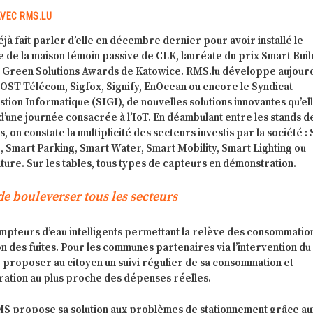
AVEC RMS.LU
éjà fait parler d’elle en décembre dernier pour avoir installé le
 de la maison témoin passive de CLK, lauréate du prix Smart Buil
es Green Solutions Awards de Katowice. RMS.lu développe aujourd
POST Télécom, Sigfox, Signify, EnOcean ou encore le Syndicat
ion Informatique (SIGI), de nouvelles solutions innovantes qu’ell
’une journée consacrée à l’IoT. En déambulant entre les stands d
, on constate la multiplicité des secteurs investis par la société :
 Smart Parking, Smart Water, Smart Mobility, Smart Lighting ou
ure. Sur les tables, tous types de capteurs en démonstration.
de bouleverser tous les secteurs
mpteurs d’eau intelligents permettant la relève des consommatio
on des fuites. Pour les communes partenaires via l’intervention du
 proposer au citoyen un suivi régulier de sa consommation et
ration au plus proche des dépenses réelles.
 RMS propose sa solution aux problèmes de stationnement grâce a