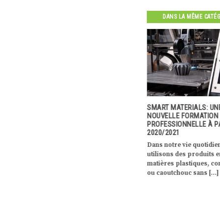
DANS LA MÊME CATÉ
NE STARTUP
FRANZ FAYOT ANNONCE LE
SMART MATERIALS: UN
RG » QUI
LANCEMENT D’UN PREMIER
NOUVELLE FORMATION
MUNICATION
APPEL À PROJETS
PROFESSIONNELLE À PA
UFFRANT DE
CONCERNANT LES
2020/2021
S
TECHNOLOGIES DE LA SANTÉ
Dans notre vie quotidie
 startup
Le ministre de l’Économie,
utilisons des produits 
VI
Franz Fayot, a annoncé le
matières plastiques, c
sion de
lancement, en partenariat avec le
ou caoutchouc sans […]
Fonds […]