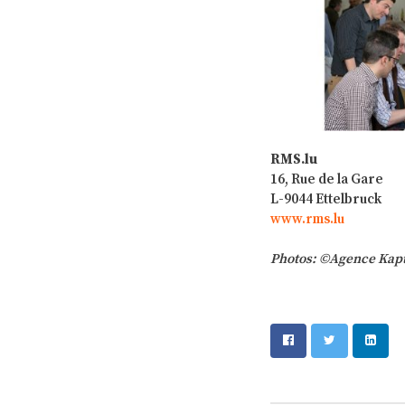
RMS.lu
16, Rue de la Gar
L-9044 Ettelbruc
www.rms.lu
Photos: ©Agence Kap