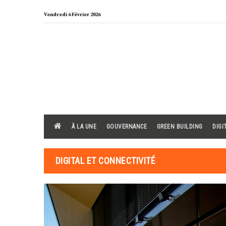
Skip
Vendredi 6 Février 2026
to
content
À LA UNE
GOUVERNANCE
GREEN BUILDING
DIGI
DIGITAL ET CONNECTIVITÉ