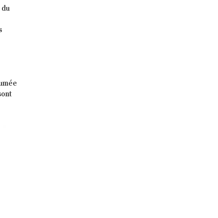
 du
n
s
 fumée
sont