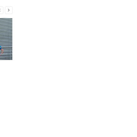


TELINDUS DEVIENT PROXIMUS
SOVI SOLUTIONS, UNE STAR
NXT : UNE NOUVELLE ÈRE, LES
« MADE IN LUXEMBOURG » Q
MÊMES ENGAGEMENTS
RÉINVENTE LA COMMUNICAT
DES PERSONNES SOUFFRANT
Dans un monde technologique
TROUBLES COGNITIFS
en perpétuelle évolution, les
Née en 2019, la jeune startup
entreprises et les organismes
luxembourgeoise SOVI
publics sont confrontés […]
Solutions a pour mission de
faciliter le […]