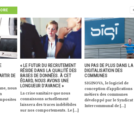
GORIE
E
« LE FUTUR DU RECRUTEMENT
UN PAS DE PLUS DANS LA
RÉSIDE DANS LA QUALITÉ DES
DIGITALISATION DES
RTIR DE
BASES DE DONNÉES. À CET
COMMUNES
ÉGARD, NOUS AVONS UNE
SIGINOVA, le logiciel de
LONGUEUR D’AVANCE »
nne, nous
conception d’applications
La crise sanitaire que nous
en
métiers des communes
connaissons actuellement
omposites
développé par le Syndicat
laissera des traces indélébiles
Intercommunal de […]
sur nos comportements. Le […]