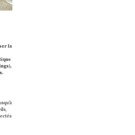
ser la
tique
ings),
s.
usqu’à
ils,
nectés