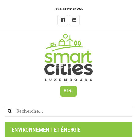
Skip
Jeudi 5 Février 2026
to
content
MENU
Rechercher :
ENVIRONNEMENT ET ÉNERGIE