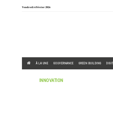
Skip
Vendredi 6 Février 2026
to
content
À LA UNE
GOUVERNANCE
GREEN BUILDING
DIGI
TAG /
INNOVATION