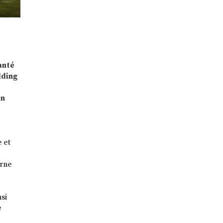
anté
lding
en
e et
erne
nsi
e