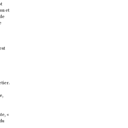
pt
ion et
 de
e
est
n
tier.
e,
te, «
 du