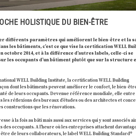
ROCHE HOLISTIQUE DU BIEN-ÊTRE
r différents paramètres qui améliorent le bien-être et la s
ns les bâtiments, c’est ce que vise la certification WELL Bui
 octobre 2014, et à la différence d’autres labels, celle-ci se
sur les occupants d’un bâtiment plutôt que sur la structure 
ational WELL Building Institute, la certification WELL Building
açon dont les bâtiments peuvent améliorer le confort, le bien-êtr
anté de leurs occupants. Devenue référence mondiale, elle entre
 les réflexions des bureaux d’études ou des architectes et conc
es constructions que les rénovations.
resse à la fois au bâti mais aussi aux services qui y sont associés ai
 des occupants. A l’heure où les entreprises attachent davantag
être de leurs collaborateurs, le label WELL Building Standard®