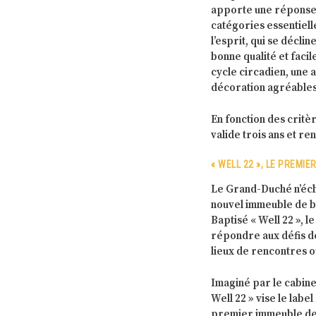
apporte une réponse fi
catégories essentielles 
l’esprit, qui se décli
bonne qualité et facile
cycle circadien, une 
décoration agréables,
En fonction des critèr
valide trois ans et re
« WELL 22 », LE PREMI
Le Grand-Duché n’écha
nouvel immeuble de bu
Baptisé « Well 22 », 
répondre aux défis de
lieux de rencontres 
Imaginé par le cabin
Well 22 » vise le labe
premier immeuble de b