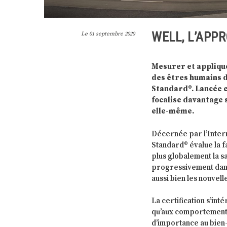
WELL, L’APP
Le
01 septembre 2020
Mesurer et applique
des êtres humains da
Standard®. Lancée en
focalise davantage 
elle-même.
Décernée par l’Intern
Standard® évalue la f
plus globalement la s
progressivement dans
aussi bien les nouvell
La certification s’inté
qu’aux comportements
d’importance au bien-