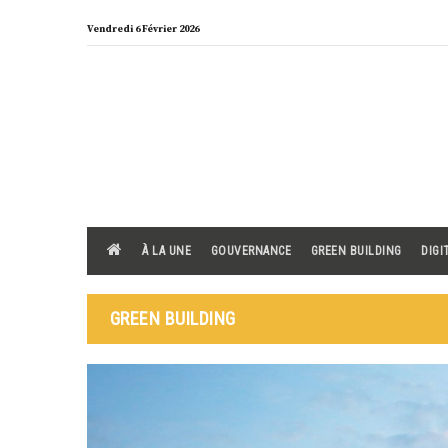
Skip
Vendredi 6 Février 2026
to
content
À LA UNE
GOUVERNANCE
GREEN BUILDING
DIGI
GREEN BUILDING