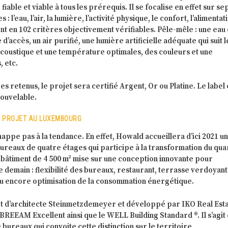
able et viable à tous les prérequis. Il se focalise en effet sur se
: l’eau, l’air, la lumière, l’activité physique, le confort, l’alimentat
nent en 102 critères objectivement vérifiables. Pêle-mêle : une eau
 d’accès, un air purifié, une lumière artificielle adéquate qui suit l
acoustique et une température optimales, des couleurs et une
 etc.
es retenus, le projet sera certifié Argent, Or ou Platine. Le label 
nouvelable.
ER PROJET AU LUXEMBOURG
ppe pas à la tendance. En effet, Howald accueillera d’ici 2021 u
reaux de quatre étages qui participe à la transformation du quar
le bâtiment de 4 500 m² mise sur une conception innovante pour
 demain : flexibilité des bureaux, restaurant, terrasse verdoyant
ou encore optimisation de la consommation énergétique.
et d’architecte Steinmetzdemeyer et développé par IKO Real Esta
l BREEAM Excellent ainsi que le WELL Building Standard ®. Il s’agit
ureaux qui convoite cette distinction sur le territoire