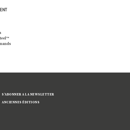
UBLE
THE CLOUD: UN NUAGE DE
«THE NEST»: UN NID POUR
DARDS
SAVOIRS
IMAGINER L’AVENIR
 EN
Créée en 2009 et reconnue
Avec le projet «The Nest» co
comme fondation d’utilité
par la Maison Édouard
our
publique, André Losch
François, Eaglestone, group
ersion
Fondation soutient et
européen spécialisé […]
]
accompagne […]
S’ABONNER A LA NEWSLETTER
ANCIENNES ÉDITIONS