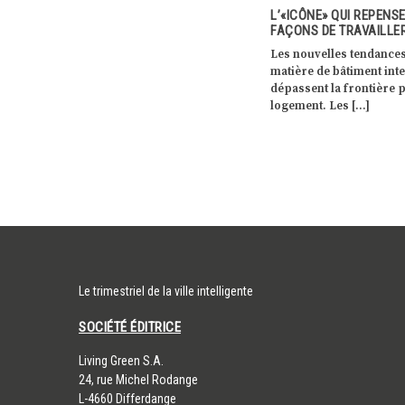
 POUR
L’«ICÔNE» QUI REPENSE NOS
INVISIBLE, LA CHAUFFE
FAÇONS DE TRAVAILLER
MAXIMISE L’ESPACE H
Nest» conçu
Les nouvelles tendances en
Viessmann innove avec
rd
matière de bâtiment intelligent
Invisible, une chaufferi
e, groupe
dépassent la frontière pure du
compacte avec pompe à
[…]
logement. Les […]
exclusivement conçue p
[…]
Le trimestriel de la ville intelligente
SOCIÉTÉ ÉDITRICE
​Living Green S.A.
24, rue Michel Rodange
L-4660 Differdange