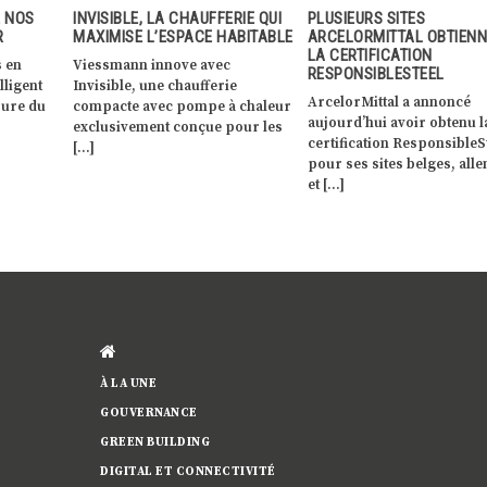
RIE QUI
PLUSIEURS SITES
THE WAVE HOUSE, L’IMME
ABITABLE
ARCELORMITTAL OBTIENNENT
QUI RÉHAUSSE LES STAN
LA CERTIFICATION
DE LA CONSTRUCTION 3D
RESPONSIBLESTEEL
EUROPE
e
ArcelorMittal a annoncé
Avec un béton high-tech p
 chaleur
aujourd’hui avoir obtenu la
encre et un site en reconv
our les
certification ResponsibleSteel™
pour feuille blanche, le […
pour ses sites belges, allemands
et […]
À LA UNE
GOUVERNANCE
GREEN BUILDING
DIGITAL ET CONNECTIVITÉ