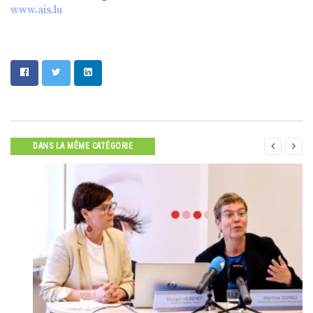
www.ais.lu


DANS LA MÊME CATÉGORIE