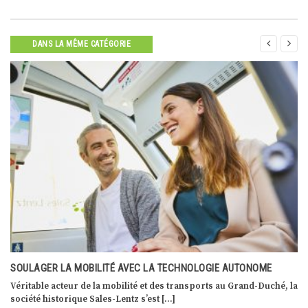


DANS LA MÊME CATÉGORIE
UNE COOPÉRATIVE QUI TOURNE À PLEIN RÉGIME!
a
Gilles Gérard, directeur général chez Luxlait depuis quatre ans, a
plus d’un quart de siècle […]