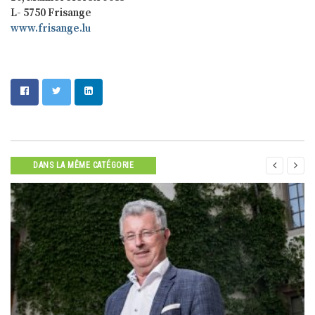
L- 5750 Frisange
www.frisange.lu


DANS LA MÊME CATÉGORIE