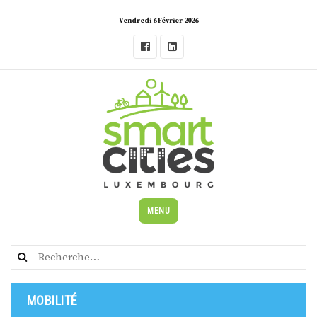
Skip
Vendredi 6 Février 2026
to
content
MENU
Rechercher :
MOBILITÉ