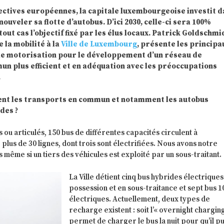
ectives européennes, la capitale luxembourgeoise investit 
nouveler sa flotte d’autobus. D’ici 2030, celle-ci sera 100%
tout cas l’objectif fixé par les élus locaux. Patrick Goldschmi
 la mobilité à la
Ville de Luxembourg
, présente les principa
le motorisation pour le développement d’un réseau de
n plus efficient et en adéquation avec les préoccupations
.
nt les transports en commun et notamment les autobus
des ?
s ou articulés, 150 bus de différentes capacités circulent à
plus de 30 lignes, dont trois sont électrifiées. Nous avons notre
même si un tiers des véhicules est exploité par un sous-traitant.
La Ville détient cinq bus hybrides électriques
possession et en sous-traitance et sept bus 
électriques. Actuellement, deux types de
recharge existent : soit l’« overnight charging
permet de charger le bus la nuit pour qu’il p