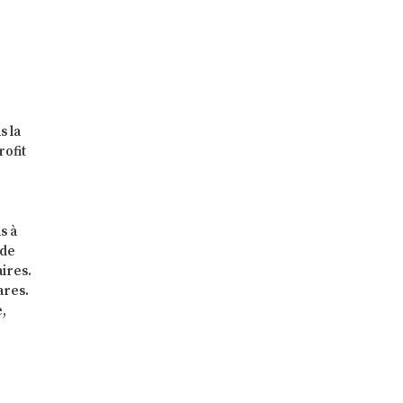
s la
rofit
s à
 de
aires.
ares.
e,