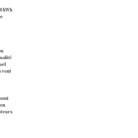
00 kWh
de
on
ualité
tuel
s vont
aussi
ion
oteurs