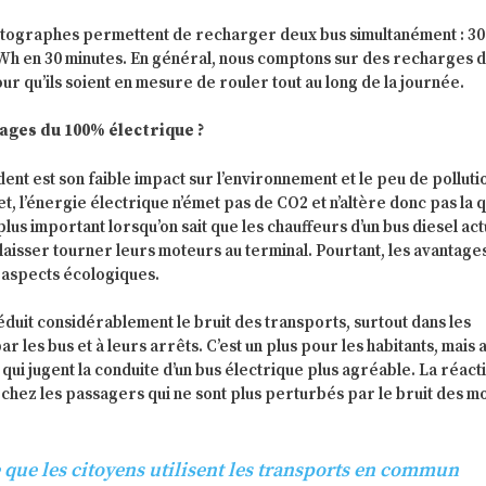
ntographes permettent de recharger deux bus simultanément : 3
kWh en 30 minutes. En général, nous comptons sur des recharges 
ur qu’ils soient en mesure de rouler tout au long de la journée.
tages du 100% électrique ?
dent est son faible impact sur l’environnement et le peu de polluti
et, l’énergie électrique n’émet pas de CO2 et n’altère donc pas la q
t plus important lorsqu’on sait que les chauffeurs d’un bus diesel ac
aisser tourner leurs moteurs au terminal. Pourtant, les avantage
s aspects écologiques.
duit considérablement le bruit des transports, surtout dans les
r les bus et à leurs arrêts. C’est un plus pour les habitants, mais 
qui jugent la conduite d’un bus électrique plus agréable. La réact
ve chez les passagers qui ne sont plus perturbés par le bruit des m
e que les citoyens utilisent les transports en commun