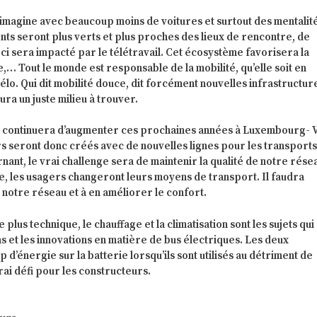
’imagine avec beaucoup moins de voitures et surtout des mentalité
ts seront plus verts et plus proches des lieux de rencontre, de
-ci sera impacté par le télétravail. Cet écosystème favorisera la
,… Tout le monde est responsable de la mobilité, qu’elle soit en
élo. Qui dit mobilité douce, dit forcément nouvelles infrastructur
aura un juste milieu à trouver.
on continuera d’augmenter ces prochaines années à Luxembourg- Vi
s seront donc créés avec de nouvelles lignes pour les transports
nt, le vrai challenge sera de maintenir la qualité de notre rése
nue, les usagers changeront leurs moyens de transport. Il faudra
 notre réseau et à en améliorer le confort.
e plus technique, le chauffage et la climatisation sont les sujets qui
ns et les innovations en matière de bus électriques. Les deux
’énergie sur la batterie lorsqu’ils sont utilisés au détriment de
vrai défi pour les constructeurs.