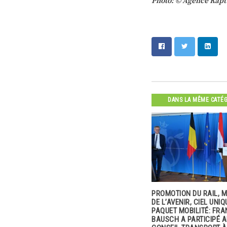
Photo: © Agence Kap
DANS LA MÊME CATÉ
NCE D’UN
PROMOTION DU RAIL, MOBILITÉ
L’ÉCOMOBILITÉ EN ENT
DE L’AVENIR, CIEL UNIQUE,
MODE D’EMPLOI
PAQUET MOBILITÉ: FRANÇOIS
Tous les ans, la Semain
BAUSCH A PARTICIPÉ AU
ttise les
européenne de la mobil