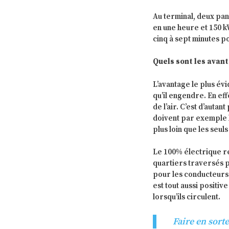
Au terminal, deux pa
en une heure et 150 
cinq à sept minutes po
Quels sont les avan
L’avantage le plus évi
qu’il engendre. En eff
de l’air. C’est d’autan
doivent par exemple l
plus loin que les seul
Le 100% électrique ré
quartiers traversés pa
pour les conducteurs 
est tout aussi positi
lorsqu’ils circulent.
Faire en sort