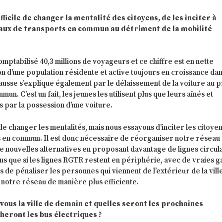
fficile de changer la mentalité des citoyens, de les inciter à
eaux de transports en commun au détriment de la mobilité
mptabilisé 40,3 millions de voyageurs et ce chiffre est en nette
n d’une population résidente et active toujours en croissance dan
hausse s’explique également par le délaissement de la voiture au p
un. C’est un fait, les jeunes les utilisent plus que leurs aînés et
s par la possession d’une voiture.
le de changer les mentalités, mais nous essayons d’inciter les citoyen
ts en commun. Il est donc nécessaire de réorganiser notre réseau
de nouvelles alternatives en proposant davantage de lignes circul
ens que si les lignes RGTR restent en périphérie, avec de vraies g
s de pénaliser les personnes qui viennent de l’extérieur de la vill
 notre réseau de manière plus efficiente.
us la ville de demain et quelles seront les prochaines
heront les bus électriques ?