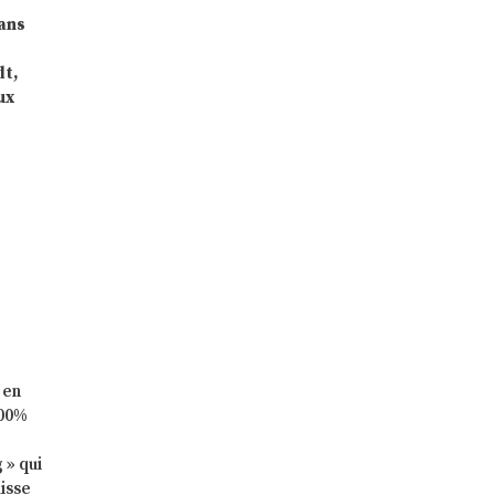
dans
dt,
ux
 en
100%
 » qui
uisse