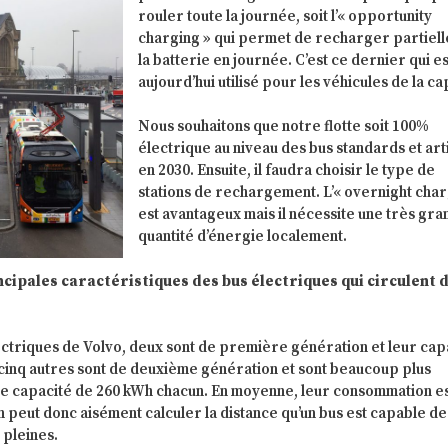
rouler toute la journée, soit l’« opportunity
charging » qui permet de recharger partiel
la batterie en journée. C’est ce dernier qui es
aujourd’hui utilisé pour les véhicules de la ca
Nous souhaitons que notre flotte soit 100%
électrique au niveau des bus standards et art
en 2030. Ensuite, il faudra choisir le type de
stations de rechargement. L’« overnight char
est avantageux mais il nécessite une très gr
quantité d’énergie localement.
ncipales caractéristiques des bus électriques qui circulent 
ectriques de Volvo, deux sont de première génération et leur cap
 cinq autres sont de deuxième génération et sont beaucoup plus
e capacité de 260 kWh chacun. En moyenne, leur consommation es
 peut donc aisément calculer la distance qu’un bus est capable de
 pleines.