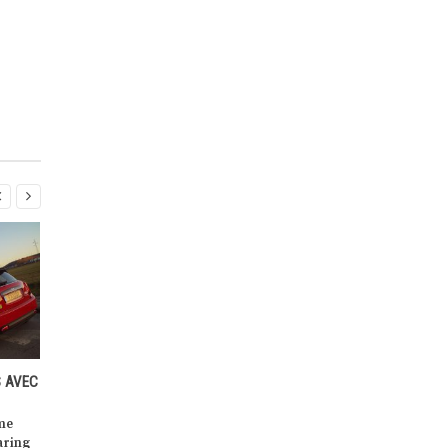


ARING
INAUGURATION OFFICIELLE DE
SHARE NOW, NAISSANCE D’
G
LETZRIDE, LE NOUVEAU SERVICE
GÉANT MONDIAL DE
LITÉ
DE TRANSPORT À LA DEMANDE
L’AUTOPARTAGE
QUI PERMET DE RÉPONDRE AUX
Quand l’autopartage attise le