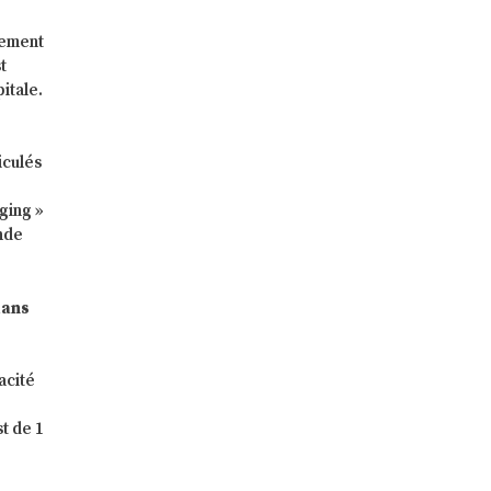
lement
t
pitale.
iculés
ging »
ande
dans
acité
t de 1