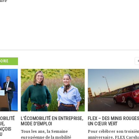
ture
GORIE
REPRISE,
FLEX – DES MINIS ROUGES AVEC
LA STATION FLEX CARSH
UN CŒUR VERT
NUMÉRO 60 AU KIRCHBER
ÉLARGIT L’OFFRE DE MOBI
e
Pour célébrer son troisième
ALTERNATIVE
ité
anniversaire, FLEX Carsharing