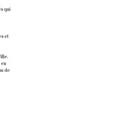
s qui
es et
lle.
 en
au de