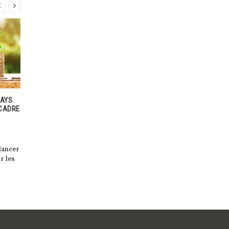


REMISE DES PRIX DE L’APPEL À
FICHIERECOLOGIQUE.LU: UN
TE DE
PROJETS «MÉI NATUR AN EISE
APPLICATION WEB POUR
 AVEC
SCHOULHÄFF»
L’ADAPTATION CLIMATIQUE 
LA FORÊT LUXEMBOURGEOIS
Le ministre de l’Environnement,
Le fichier écologique des
du Climat et de la Biodiversité,
essences est un outil
Serge Wilmes, a félicité
ure et
fondamental d’aide à la décis
aujourd’hui, […]
pour les gestionnaires […]