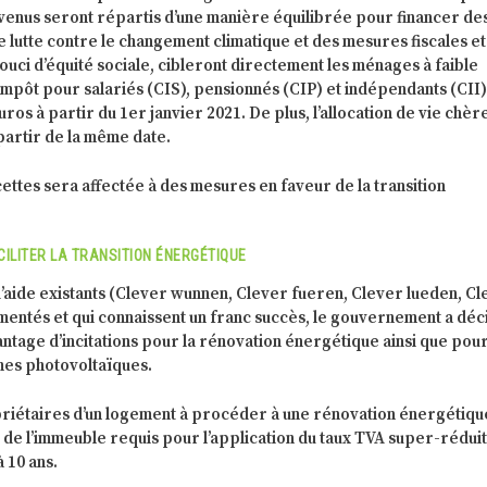
evenus seront répartis d’une manière équilibrée pour financer de
lutte contre le changement climatique et des mesures fiscales et
souci d’équité sociale, cibleront directement les ménages à faible
’impôt pour salariés (CIS), pensionnés (CIP) et indépendants (CII)
ros à partir du 1er janvier 2021. De plus, l’allocation de vie chèr
artir de la même date.
cettes sera affectée à des mesures en faveur de la transition
ACILITER LA TRANSITION ÉNERGÉTIQUE
’aide existants (Clever wunnen, Clever fueren, Clever lueden, C
gmentés et qui connaissent un franc succès, le gouvernement a déc
ntage d’incitations pour la rénovation énergétique ainsi que pou
èmes photovoltaïques.
opriétaires d’un logement à procéder à une rénovation énergétiqu
l de l’immeuble requis pour l’application du taux TVA super-rédui
 10 ans.