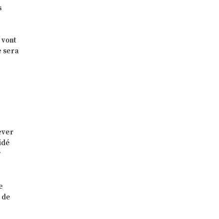
s
 vont
e sera
lever
idé
r
e
t de