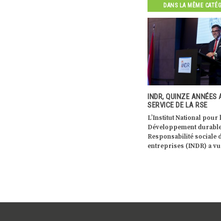
DANS LA MÊME CATÉ
.LU: UNE
INDR, QUINZE ANNÉES AU
LA PERDRIX GRISE OU
OUR
SERVICE DE LA RSE
(DE), FELDHONG (LUX),
ATIQUE DE
PARTRIDGE (EN) EST L’
L’Institut National pour le
URGEOISE
DE L’ANNÉE 2021
Développement durable et la
 des
La Perdrix grise a toujo
Responsabilité sociale des
partie du milieu agricol
entreprises (INDR) a vu […]
la décision
Europe. C’était l’oiseau
es […]
caractéristique […]