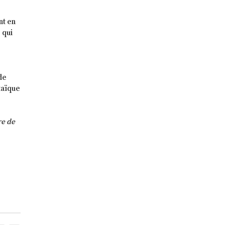
nt en
 qui
de
ltaïque
re de