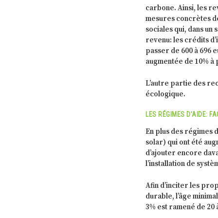
carbone. Ainsi, les r
mesures concrètes de 
sociales qui, dans un 
revenu: les crédits d
passer de 600 à 696 eu
augmentée de 10% à p
L’autre partie des re
écologique.
LES RÉGIMES D’AIDE: F
En plus des régimes d
solar) qui ont été au
d’ajouter encore dava
l’installation de syst
Afin d’inciter les pr
durable, l’âge minima
3% est ramené de 20 à