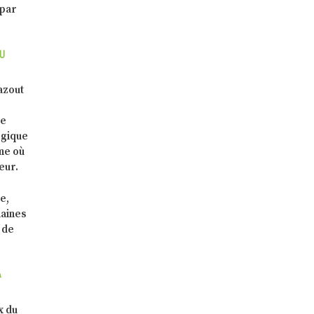
 par
DU
mazout
de
ogique
ème où
eur.
e,
haines
 de
A
x du