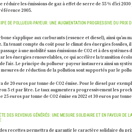
éduire les émissions de gaz à effet de serre de 55 % d’ici 2030
 référence 2005.
CIPE DE POLLUEUR-PAYEUR: UNE AUGMENTATION PROGRESSIVE DU PRIX 
rbone s’applique aux carburants (essence et diesel), ainsi qu’au 
. En tenant compte du coût pour le climat des énergies fossiles, il
 passage à une mobilité sans émissions de CO2 et à des systèmes 
ar les énergies renouvelables, ce qui accélère la transition écol
 de l’air. Le principe du pollueur-payeur instaurera ainsi un syst
es mesures de réduction de la pollution sont supportés par le pollu
ra de 20 euros par tonne de CO2 émise. Pour le diesel par exempl
ron 5 ct par litre. Le taux augmentera progressivement les proc
re 25 euros par tonne de CO2 émise en 2022 et 30 euros par tonne
ÈTE DES REVENUS GÉNÉRÉS: UNE MESURE SOLIDAIRE ET EN FAVEUR DE L
E
e des recettes permettra de garantir le caractère solidaire du pri