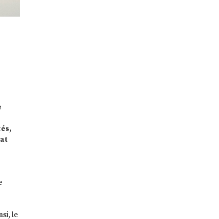
e
tés,
tat
e
si, le