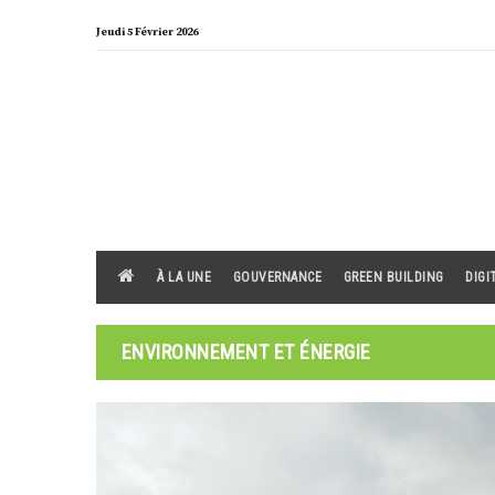
Skip
Jeudi 5 Février 2026
to
content
À LA UNE
GOUVERNANCE
GREEN BUILDING
DIGI
ENVIRONNEMENT ET ÉNERGIE