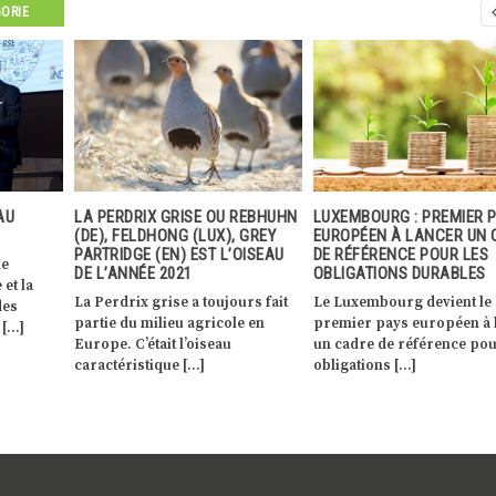
GORIE
 REBHUHN
LUXEMBOURG : PREMIER PAYS
ESSAIS VARIÉTAUX DITS
 GREY
EUROPÉEN À LANCER UN CADRE
« ZORTEVERSICH » ET VISI
OISEAU
DE RÉFÉRENCE POUR LES
CHAMPS EXPÉRIMENTAUX
OBLIGATIONS DURABLES
ROMAIN SCHNEIDER
urs fait
Le Luxembourg devient le
Le 1 juillet 2019, Romain
e en
premier pays européen à lancer
Schneider, ministre de
un cadre de référence pour les
l’Agriculture, de la Viticult
obligations […]
du Développement […]