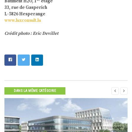
Bâtiment H2O, 1
étage
33, rue de Gasperich
L-5826 Hesperange
www.luxconsult.lu
Crédit photo : Eric Devillet


DANS LA MÊME CATÉGORIE