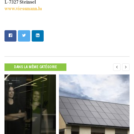
L-7327 Steinsel
www.viessmann.lu


DANS LA MÊME CATÉGORIE