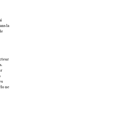
ui
ans la
de
acteur
s.
ur
s
ès
élo ne