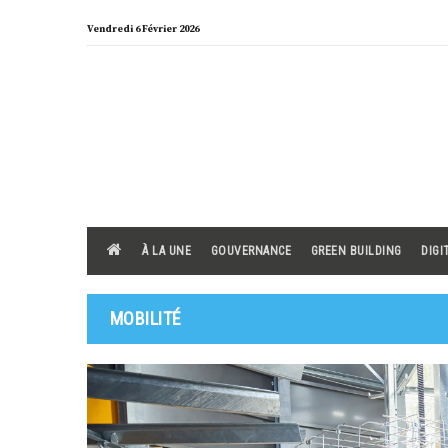
Skip
Vendredi 6 Février 2026
to
content
À LA UNE
GOUVERNANCE
GREEN BUILDING
DIGI
MOBILITÉ