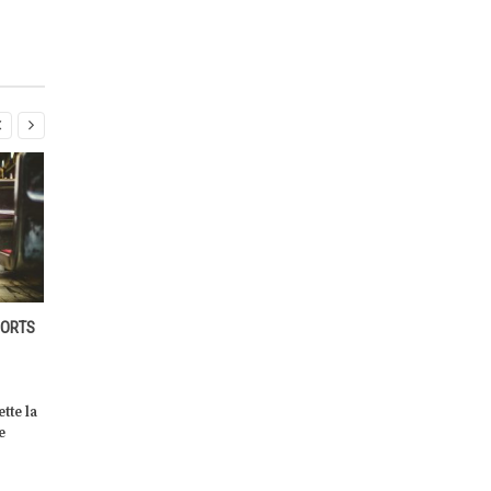


E
DACHSER ÉLARGIT SA FLOTTE
SAVVY MOBILITY: LE LOGICIE
DE VÉHICULES ZÉRO ÉMISSION
DE MOBILITÉ À LA DEMANDE
LOSCH LUXEMBOURG FAIT P
Dachser investit dans des
NEUVE
l de
camions et des voitures de
Savvy Mobility, le logiciel de
ovre
société alimentés par batterie
mobilité à la demande pour l
électrique, ainsi […]
transports publics et pour [