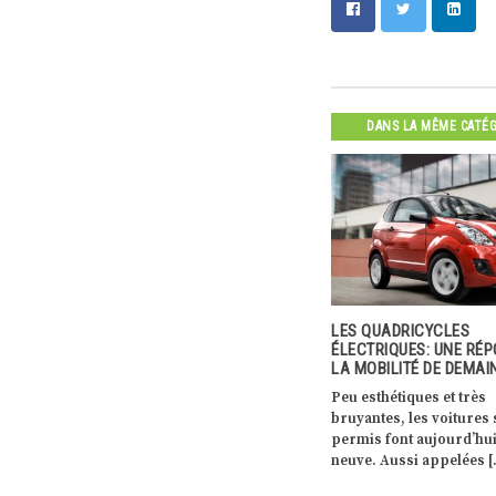
DANS LA MÊME CATÉ
LOGICIEL
LES QUADRICYCLES
TOYOTA MIRAI: LA VOIT
EMANDE DE
ÉLECTRIQUES: UNE RÉPONSE À
FUTUR PROPRE
 FAIT PEAU
LA MOBILITÉ DE DEMAIN
Que d’événements marq
Peu esthétiques et très
pour Toyota Bertrange
iciel de
bruyantes, les voitures sans
garage, qui a intégré l
e pour les
permis font aujourd’hui peau
CAR Avenue […]
t pour […]
neuve. Aussi appelées […]