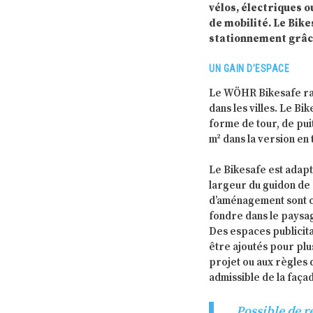
vélos, électriques o
de mobilité. Le Bik
stationnement grâc
UN GAIN D’ESPACE
Le WÖHR Bikesafe ran
dans les villes. Le Bi
forme de tour, de pui
m² dans la version en 
Le Bikesafe est adapt
largeur du guidon de 
d’aménagement sont co
fondre dans le paysa
Des espaces publicit
être ajoutés pour plu
projet ou aux règles d
admissible de la faça
Possible de r