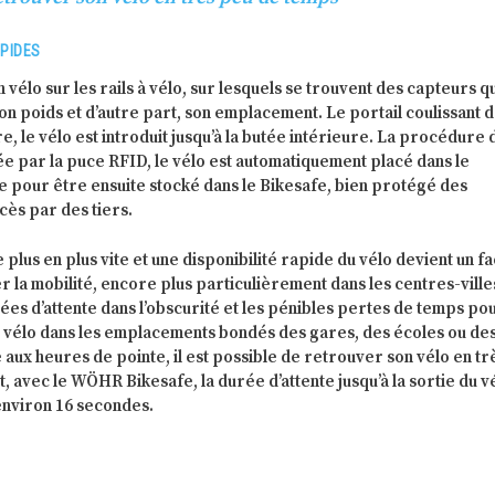
PIDES
 vélo sur les rails à vélo, sur lesquels se trouvent des capteurs q
son poids et d’autre part, son emplacement. Le portail coulissant d
e, le vélo est introduit jusqu’à la butée intérieure. La procédure 
e par la puce RFID, le vélo est automatiquement placé dans le
 pour être ensuite stocké dans le Bikesafe, bien protégé des
cès par des tiers.
plus en plus vite et une disponibilité rapide du vélo devient un f
r la mobilité, encore plus particulièrement dans les centres-ville
rées d’attente dans l’obscurité et les pénibles pertes de temps po
e vélo dans les emplacements bondés des gares, des écoles ou de
 aux heures de pointe, il est possible de retrouver son vélo en tr
, avec le WÖHR Bikesafe, la durée d’attente jusqu’à la sortie du v
nviron 16 secondes.