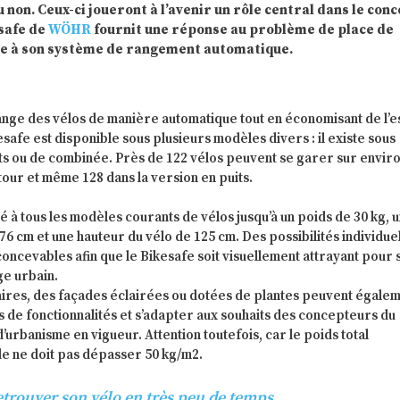
u non. Ceux-ci joueront à l’avenir un rôle central dans le con
esafe de
WÖHR
fournit une réponse au problème de place de
e à son système de rangement automatique.
ge des vélos de manière automatique tout en économisant de l’
kesafe est disponible sous plusieurs modèles divers : il existe sous
ts ou de combinée. Près de 122 vélos peuvent se garer sur envir
tour et même 128 dans la version en puits.
é à tous les modèles courants de vélos jusqu’à un poids de 30 kg, 
76 cm et une hauteur du vélo de 125 cm. Des possibilités individue
ncevables afin que le Bikesafe soit visuellement attrayant pour 
ge urbain.
aires, des façades éclairées ou dotées de plantes peuvent égale
s de fonctionnalités et s’adapter aux souhaits des concepteurs du
’urbanisme en vigueur. Attention toutefois, car le poids total
de ne doit pas dépasser 50 kg/m2.
etrouver son vélo en très peu de temps