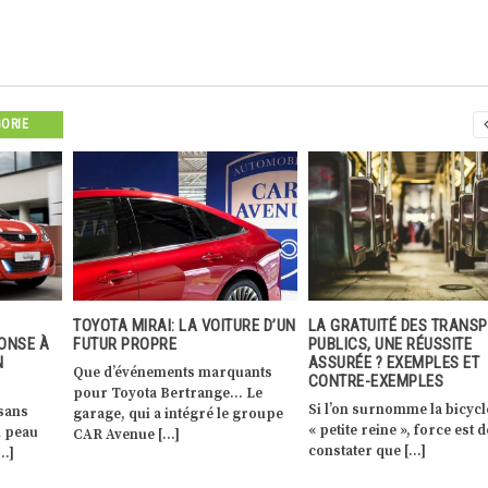
GORIE
URE D’UN
LA GRATUITÉ DES TRANSPORTS
VOLKSWAGEN : NOUVELL
PUBLICS, UNE RÉUSSITE
GÉNÉRATION, NOUVELLES
ASSURÉE ? EXEMPLES ET
AMBITIONS
uants
CONTRE-EXEMPLES
C’est au salon internationa
… Le
Si l’on surnomme la bicyclette la
l’automobile (IAA) de Han
e groupe
« petite reine », force est de
que Volkswagen Véhicules
constater que […]
Utilitaires (VWVU) a […]