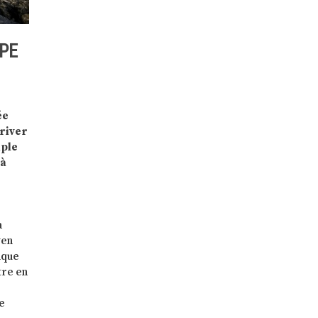
PE
ée
rriver
iple
 à
a
yen
ique
tre en
re