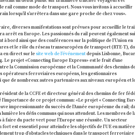
mettant un débat public sur la manière d’inciter voyageurs et
 le rail comme mode de transport. Nous vous invitons à accueillir
ain lorsqu’il s’arrêtera dans une gare proche de chez vous».
éraire, diverses manifestations sont prévues pour accueillir le tra
fera arrêt en Europe. Les passionnés du rail peuvent également su
nt à bord ainsi que des conférences sur la politique de l’Union en
ures et le rôle du réseau transeuropéen de transport (RTE-T), do
a en direct sur le
site web de l’événement
depuis Lisbonne, Bucar
. Le projet «Connecting Europe Express» est le fruit d’une
ntre la Commission européenne et la Communauté des chemins de
s opérateurs ferroviaires européens, les gestionnaires
si que de nombreux autres partenaires aux niveaux européen et l
résident de la CCFE et directeur général des chemins de fer féd
né l’importance de ce projet commun: «Le projet « Connecting Eu
euve impressionnante du succès de l’Année européenne du rail; da
 lumière les défis communs qui nous attendent. Les membres de l
à faire du pacte vert pour l’Europe une réussite. Un secteur
fort est essentiel pour atteindre les objectifs de l’UE en matièr
ellement trop d’obstacles techniques dans le transport ferroviaire