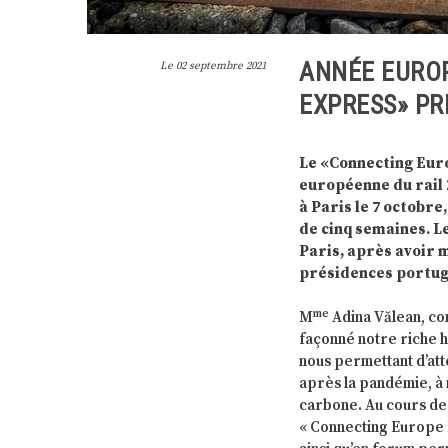
ANNÉE EUROP
Le
02 septembre 2021
EXPRESS» PR
Le «Connecting Euro
européenne du rail 
à Paris le 7 octobre
de cinq semaines. L
Paris, après avoir m
présidences portuga
me
M
Adina Vălean, com
façonné notre riche h
nous permettant d’at
après la pandémie, à
carbone. Au cours des
« Connecting Europe 