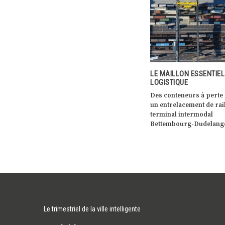
ENCE MÊME
LE MAILLON ESSENTIEL DE LA
LES BUS ÉLECTRIQUES 
LOGISTIQUE
VENT EN POUPE AU
LUXEMBOURG
arché depuis
Des conteneurs à perte de vue,
Depuis plusieurs année
premier
un entrelacement de rails,… le
sociétés de transport d
ectrique de
terminal intermodal
personnes accélèrent à
Bettembourg-Dudelange voit […]
pas leur transition […]
Le trimestriel de la ville intelligente