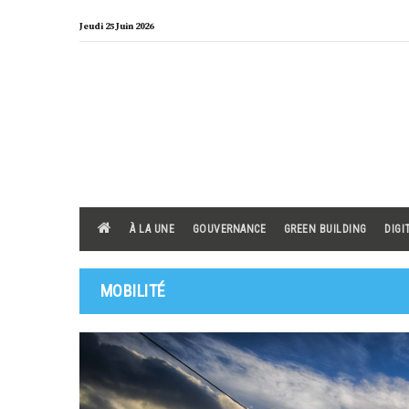
Skip
Jeudi 25 Juin 2026
to
content
À LA UNE
GOUVERNANCE
GREEN BUILDING
DIGI
MOBILITÉ