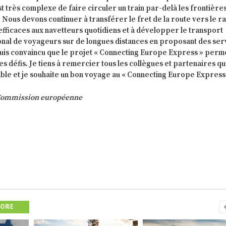
est très complexe de faire circuler un train par-delà les frontière
Nous devons continuer à transférer le fret de la route vers le rai
efficaces aux navetteurs quotidiens et à développer le transport
ional de voyageurs sur de longues distances en proposant des ser
e suis convaincu que le projet « Connecting Europe Express » perm
ces défis. Je tiens à remercier tous les collègues et partenaires qu
ble et je souhaite un bon voyage au « Connecting Europe Express 
Commission européenne
GORIE