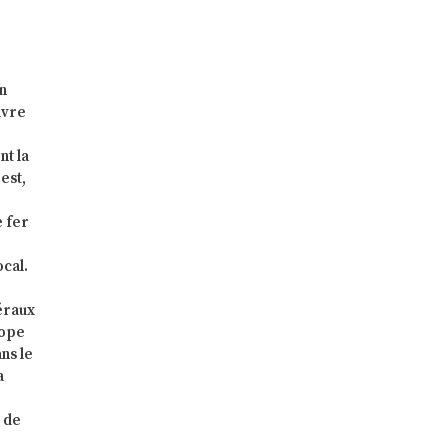
in
ivre
nt la
est,
 fer
ocal.
éraux
rope
ns le
a
e de