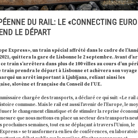
ÉENNE DU RAIL: LE «CONNECTING EURO
END LE DÉPART
pe Express», un train spécial affrété dans le cadre de l’Ann
2021, quittera la gare de Lisbonne le 2 septembre. Avant d’a
, ce train s’arrêtera dans plus de 100 villes au cours d’un pér
e train prendra le départ à Lisbonne et achèvera son voyage
arqué un arrêt important à Ljubljana, reliant ainsi les
ise, slovène et française du Conseil de l’UE.
missaire chargée des transports, a déclaré ce qui suit: «Le rail 
istoire commune. Mais le rail est aussi l’avenir de l’Europe, le mo
ténuer le changement climatique et de stimuler la reprise économ
 mesure que nous mettons en place un secteur des transports neu
 prochaines semaines, tout en se déplaçant à travers l’Union, le
Express » se transformera en lieu de conférences, en laboratoi