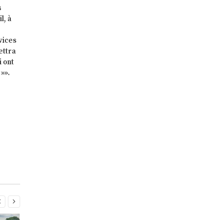
s
l, à
vices
ettra
i ont
»».

