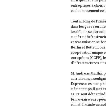
ainsi qu’en forum per
entreprises à choisir
chaleureusement ce tr
Tout au long de l’itin
dans les gares où il 
les débats se déroula
matière d’infrastruct
retransmission se fer
Berlin et Bettembourg
coopération unique e
européens (CCFE), le
d’infrastructures ain
M. Andreas Matthä, p
autrichiens, a soulig
Express » est une pr
même temps, il met en
CCFE sont déterminés 
ferroviaire européen 
climat. Il existe actu