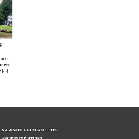
ID.3
CARBON G. OU 12 ANNÉES DE
SUV E-TRON, L’ESSENCE MÊ
AGEN
SERVICES
D’AUDI!
Le transport de personnes à
Disponible sur le marché de
modèle
mobilité réduite y est une activité
2019, l’Audi e-tron, premier
ules
principale et c’est là […]
modèle SUV 100 % électrique
ue […]
[…]
S’ABONNER A LA NEWSLETTER
ANCIENNES ÉDITIONS