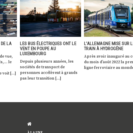
ONT LE
L’ALLEMAGNE MISE SUR LE
PREMIÈRE MONDIALE DE L’
TRAIN À HYDROGÈNE
ÉLECTRIQUE DE VOLKSW
Après avoir inauguré au cours
Volkswagen a récemment
s, les
du mois d’août 2022 la première
présenté l’ID.3, premier 
e
ligne ferroviaire au monde […]
d’une génération de véhic
 grands
100% électriques qui marq
À LA UNE