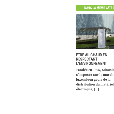
DANS LA MÊME CATÉ
ÊTRE AU CHAUD EN
« LA NATURE EST UN A
RESPECTANT
INESTIMABLE POUR FAI
nts dans la
L’ENVIRONNEMENT
AUX EXTRÊMES CLIMAT
 SOLER,
RENFORCER NOTRE
Fondée en 1925, Minusines a su
e des
RÉSILIENCE »
s’imposer sur le marché
urd’hui […]
Fin avril, l’Organisation
luxembourgeois de la
météorologique mondial
distribution du matériel
l’observatoire europée
électrique, […]
Copernicus ont mis en 
la vulnérabilité […]