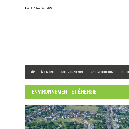
Skip
Lundi 9 Février 2026
to
content
À LA UNE
GOUVERNANCE
GREEN BUILDING
DIGI
ENVIRONNEMENT ET ÉNERGIE