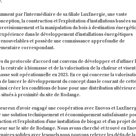
e.
ment par l’intermédiaire de sa filiale LuxEnergie, une vaste
ception, la construction et l’exploitation d’installations basées su
provisionnement et la manipulation du bois à destination énergéti
expérience dans le développement d’installations énergétiques
s renouvelables et possède une connaissance approfondie de
lementaire correspondant.
es du protocole d’accord ont convenu de développer et d’affiner 
a centrale à biomasse et de la valorisation de la chaleur et visent
masse soit opérationnelle en 2023. En ce qui concerne la valorisat
évu de lancer le développement du concept dans le courant de cett
insi créer les conditions de base pour une distribution ultérieure
 situés à proximité du site de Rodange.
eureux d’avoir engagé une coopération avec Enovos et LuxEner
ier une solution techniquement et économiquement satisfaisante pou
ction et l’exploitation d’une installation de biogaz et d’un projet d
aleur sur le site de Rodange. Nous avons cherché et trouvé en Eno
aires solides avec lesquels nous pouvons relever les défis de la