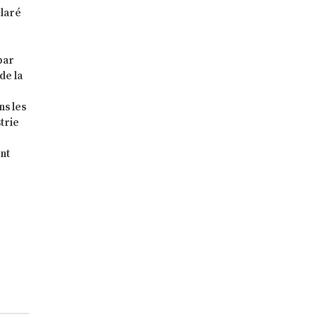
claré
par
de la
ns les
trie
ent