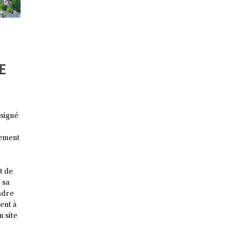
E
 signé
pement
t de
 sa
adre
ent à
n site