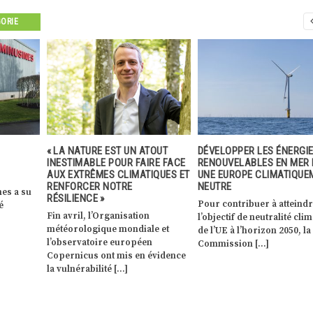
GORIE
TOUT
DÉVELOPPER LES ÉNERGIES
ARVAL S’EST ENGAGÉE EN
RE FACE
RENOUVELABLES EN MER POUR
À PLANTER 10.000 ARBRE
IQUES ET
UNE EUROPE CLIMATIQUEMENT
LUXEMBOURG. PROMESSE
NEUTRE
TENUE EN 2021 !
Pour contribuer à atteindre
Arval Luxembourg, acteur
l’objectif de neutralité climatique
majeur sur le marché du l
e et
de l’UE à l’horizon 2050, la
opérationnel de véhicules
n
Commission […]
d’entreprise au Luxembou
évidence
[…]