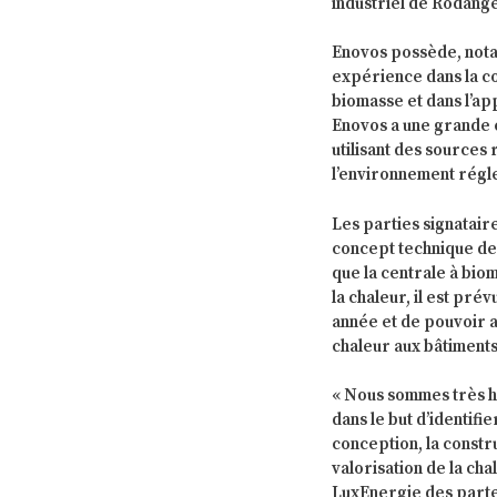
industriel de Rodang
Enovos possède, notam
expérience dans la con
biomasse et dans l’ap
Enovos a une grande 
utilisant des source
l’environnement rég
Les parties signatair
concept technique de l
que la centrale à bio
la chaleur, il est pr
année et de pouvoir a
chaleur aux bâtiments
« Nous sommes très h
dans le but d’identif
conception, la constru
valorisation de la ch
LuxEnergie des parten