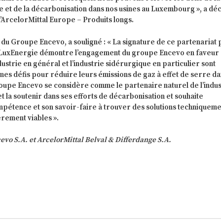
e et de la décarbonisation dans nos usines au Luxembourg », a dé
’ArcelorMittal Europe – Produits longs.
du Groupe Encevo, a souligné : « La signature de ce partenariat 
et LuxEnergie démontre l’engagement du groupe Encevo en faveur 
ustrie en général et l’industrie sidérurgique en particulier sont
es défis pour réduire leurs émissions de gaz à effet de serre da
roupe Encevo se considère comme le partenaire naturel de l’indus
 la soutenir dans ses efforts de décarbonisation et souhaite
mpétence et son savoir-faire à trouver des solutions techniquem
èrement viables ».
o S.A. et ArcelorMittal Belval & Differdange S.A.