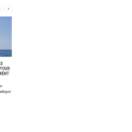


 2020
SAUVEZ LES GENS, NON LES
LA FORCE DU VENT
S AU
POLLUEURS ! – PREMIÈRE
Eole maîtrisait les vents dans
MARCHE DE GREENPEACE PAR
mythologie grecque, SOLER,
HOLOGRAMME À BRUXELLES
acteur incontournable des
Les dirigeant·es européen·es se
énergies vertes, aujourd’hui 
easing
sont réunis virtuellement ce
jeudi pour discuter de la
rg,
réponse de […]