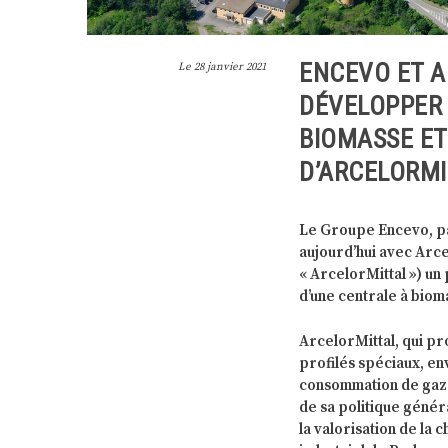
ENCEVO ET A
Le
28 janvier 2021
DÉVELOPPER 
BIOMASSE ET 
D’ARCELORM
Le Groupe Encevo, par
aujourd’hui avec Arc
« ArcelorMittal ») u
d’une centrale à biom
ArcelorMittal, qui pro
profilés spéciaux, en
consommation de gaz 
de sa politique géné
la valorisation de la