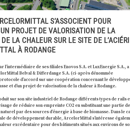
RCELORMITTAL S’ASSOCIENT POUR
UN PROJET DE VALORISATION DE LA
DE LA CHALEUR SUR LE SITE DE L’ACIÉRI
ITTAL À RODANGE
 l’intermédiaire de ses filiales Enovos S.A. et LuxEnergie S.A., a
elorMittal Belval & Differdange S.A. (ci-après dénommée
n protocole d’accord sur une coopération concernant le dévelop
asse et d’un projet de valorisation de la chaleur à Rodange.
duit sur son site industriel de Rodange différents types de rails e
visage de réduire son empreinte CO2 en substituant une partie de
naturel par des sources d’énergie à base de biomasse. Dans le c
rale de développement durable, ArcelorMittal s’intéresse égalem
 chaleur excédentaire pour des bâtiments situés aux environs de so