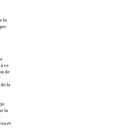
r la
que.
le
 à ce
ion de
e
 de la
gie
r la
e
vos et