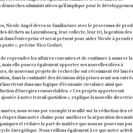
es démarches administratives qu’il implique pour le développemen
s, Nicole Angel devra se familiariser avec le processus de prod
des déchets au Luxembourg, leur collecte, leur tri, la gestion des
ai dans l’entreprise et serai présent pour aider Nicole à prendr
 poste », précise Nico Godart.
i de reprendre les affaires courantes et de continuer à assurer la
, mais elle pourra également apporter ses nouvelles idées à
leurs, de nouveaux projets de recherche ont récemment été lancés
stion, dans la continuité des décisions déjà prises avant son entré
 s’inscrivent dans une logique d’économie circulaire ainsi que
roduction d’énergies renouvelables. « Ces projets apporteront
joutée à notre travail quotidien », explique la nouvelle directric
années, nous avons par exemple travaillé sur la réduction des ré
s étapes dans notre chaîne pour améliorer la séparation des mat
ganiques et réduire la part de matière que nous ne pourrons pas
 cycle énergétique. Nous veillons également à ce que notre activit