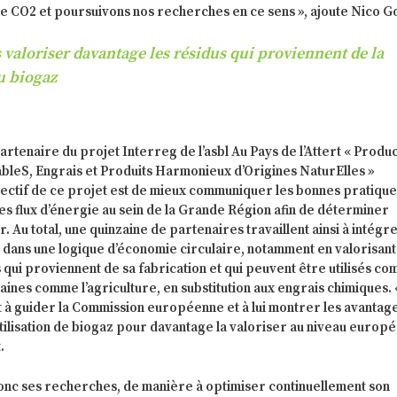
e CO2 et poursuivons nos recherches en ce sens », ajoute Nico G
valoriser davantage les résidus qui proviennent de la
u biogaz
artenaire du projet Interreg de l’asbl Au Pays de l’Attert « Produ
bleS, Engrais et Produits Harmonieux d’Origines NaturElles »
ctif de ce projet est de mieux communiquer les bonnes pratique
des flux d’énergie au sein de la Grande Région afin de déterminer
 Au total, une quinzaine de partenaires travaillent ainsi à intégre
 dans une logique d’économie circulaire, notamment en valorisant
 qui proviennent de sa fabrication et qui peuvent être utilisés c
ines comme l’agriculture, en substitution aux engrais chimiques.
 à guider la Commission européenne et à lui montrer les avantag
utilisation de biogaz pour davantage la valoriser au niveau europé
.
donc ses recherches, de manière à optimiser continuellement son