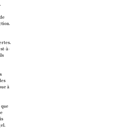
.
 de
ction.
ertes.
est-à-
ls
s
les
bue à
t que
de
is
el.