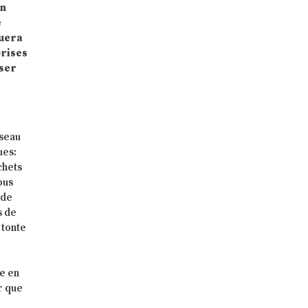
un
e
nuera
prises
iser
éseau
ues:
chets
ous
 de
s de
 tonte
ue en
r que