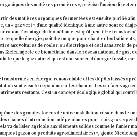
organiques des matières premières », précise l’ancien directeur
rtir des matières organiques fermentées est ensuite purifié afin
 un « gaz vert » d’une qualité identique à une autre source d’inje
nération, l’avantage du biométhane est qu’il peut être transformé
porte quelle énergie ; soit thermique pour chauffer les bâtiments,
tre aux voitures de rouler, ou électrique et ceci sans avoir de p
s Kielen injecte ce biométhane dans le réseau national de gaz, c’
uite que le gaz naturel qui est une source d’énergie fossile, car i
.
c transformés en énergie renouvelable et les dépôts laissés aprè
tation sont ensuite répandus sur les champs. Les surfaces agrico
 nutriments restants. C’est un concept écologique global qui contri
.
qu’une des grandes forces de notre installation réside dans le fai
des chaînes d’introduction indépendantes pour trois gros types 
Cela va du lisier agricole aux éléments solides comme le fumier ma
aniques (gazon ou produits agroalimentaires) », ajoute Nicole Ang