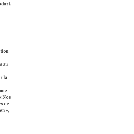
odart.
ction
s au
r la
omme
 « Nos
es de
en »,