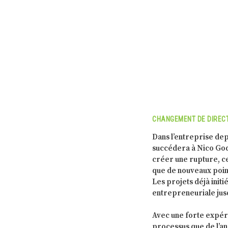
CHANGEMENT DE DIRECT
Dans l’entreprise dep
succédera à Nico Goda
créer une rupture, c
que de nouveaux point
Les projets déjà initi
entrepreneuriale jusq
Avec une forte expéri
processus que de l’an