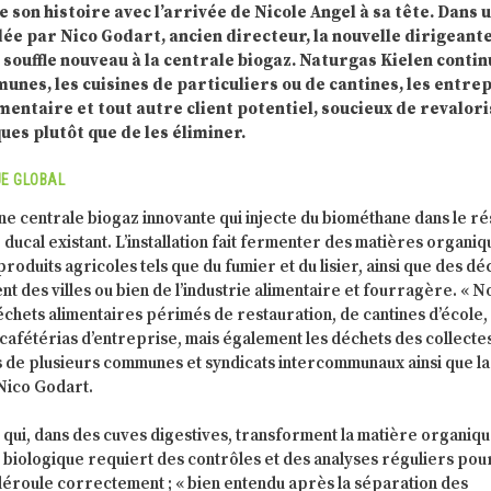
son histoire avec l’arrivée de Nicole Angel à sa tête. Dans 
e par Nico Godart, ancien directeur, la nouvelle dirigeant
souffle nouveau à la centrale biogaz. Naturgas Kielen conti
munes, les cuisines de particuliers ou de cantines, les entre
mentaire et tout autre client potentiel, soucieux de revalor
ues plutôt que de les éliminer.
E GLOBAL
ne centrale biogaz innovante qui injecte du biométhane dans le r
ducal existant. L’installation fait fermenter des matières organiq
roduits agricoles tels que du fumier et du lisier, ainsi que des dé
nt des villes ou bien de l’industrie alimentaire et fourragère. « N
échets alimentaires périmés de restauration, de cantines d’école,
cafétérias d’entreprise, mais également les déchets des collecte
 de plusieurs communes et syndicats intercommunaux ainsi que la
 Nico Godart.
 qui, dans des cuves digestives, transforment la matière organiq
 biologique requiert des contrôles et des analyses réguliers pou
déroule correctement ; « bien entendu après la séparation des