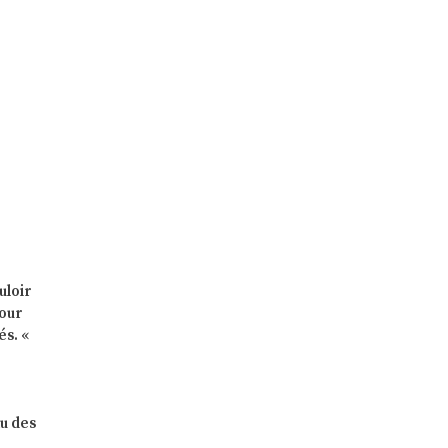
uloir
pour
és. «
au des