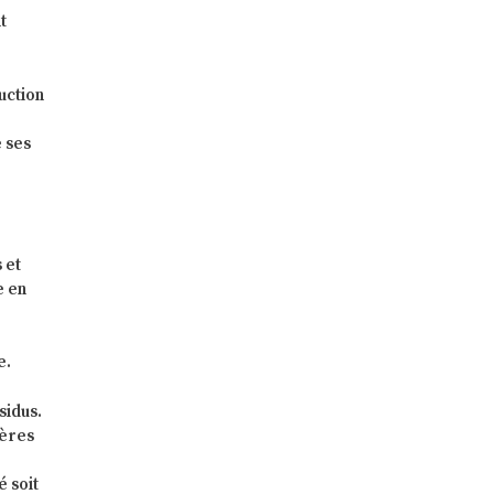
t
uction
e ses
 et
e en
e.
sidus.
ières
é soit