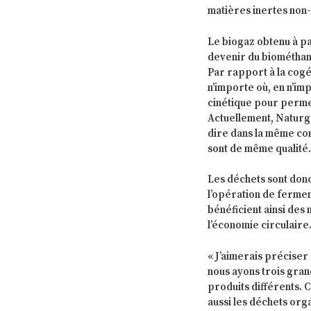
matières inertes non-
Le biogaz obtenu à pa
devenir du biométhane,
Par rapport à la cogé
n’importe où, en n’im
cinétique pour permet
Actuellement, Naturga
dire dans la même cond
sont de même qualité
Les déchets sont don
l’opération de fermen
bénéficient ainsi des
l’économie circulaire
« J’aimerais préciser 
nous ayons trois gran
produits différents. 
aussi les déchets org