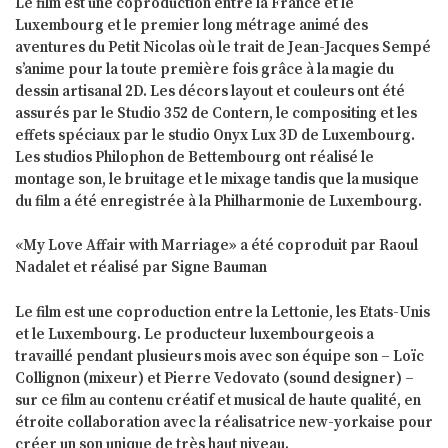
Le film est une coproduction entre la France et le
Luxembourg et le premier long métrage animé des
aventures du Petit Nicolas où le trait de Jean-Jacques Sempé
s’anime pour la toute première fois grâce à la magie du
dessin artisanal 2D. Les décors layout et couleurs ont été
assurés par le Studio 352 de Contern, le compositing et les
effets spéciaux par le studio Onyx Lux 3D de Luxembourg.
Les studios Philophon de Bettembourg ont réalisé le
montage son, le bruitage et le mixage tandis que la musique
du film a été enregistrée à la Philharmonie de Luxembourg.
«My Love Affair with Marriage»
a été coproduit par Raoul
Nadalet et réalisé par Signe Bauman
Le film est une coproduction entre la Lettonie, les Etats-Unis
et le Luxembourg. Le producteur luxembourgeois a
travaillé pendant plusieurs mois avec son équipe son – Loïc
Collignon (mixeur) et Pierre Vedovato (sound designer) –
sur ce film au contenu créatif et musical de haute qualité, en
étroite collaboration avec la réalisatrice new-yorkaise pour
créer un son unique de très haut niveau.