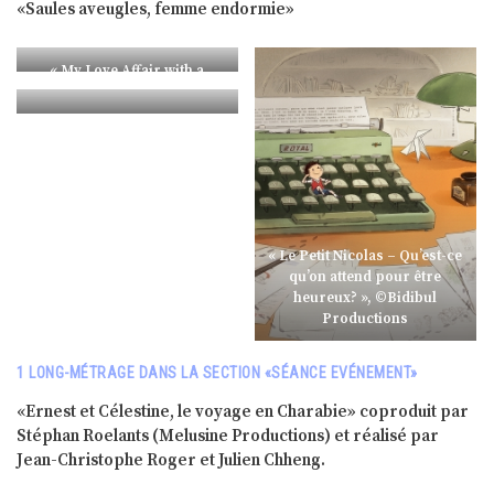
«Saules aveugles, femme endormie»
« My Love Affair with a
Marriage », ©Antevita Films
« Saules aveugles, femme
endormie », ©Doghouse
Films
« Le Petit Nicolas – Qu’est-ce
qu’on attend pour être
heureux? », ©Bidibul
Productions
1 LONG-MÉTRAGE DANS LA SECTION «SÉANCE EVÉNEMENT»
«Ernest et Célestine, le voyage en Charabie» coproduit par
Stéphan Roelants (Melusine Productions) et réalisé par
Jean-Christophe Roger et Julien Chheng.