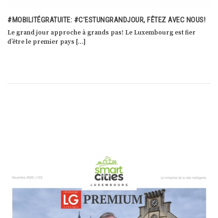
L’EQS : LE PREMIER VÉHICULE ÉLECTRIQUE DE LA CATÉGORIE LUXE
L’EQS est la première berline de luxe 100 % électrique de
Mercedes-EQ. Avec elle, Mercedes-EQ […]