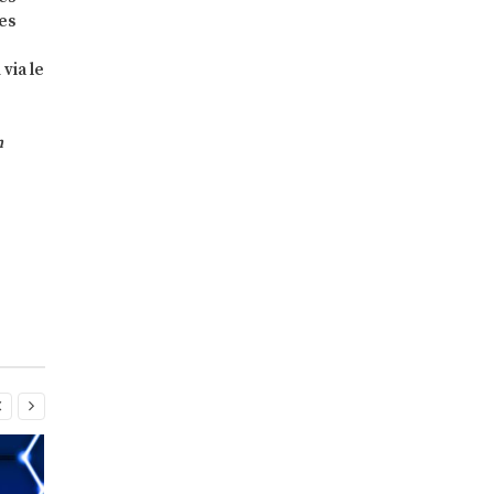
les
via le
n

