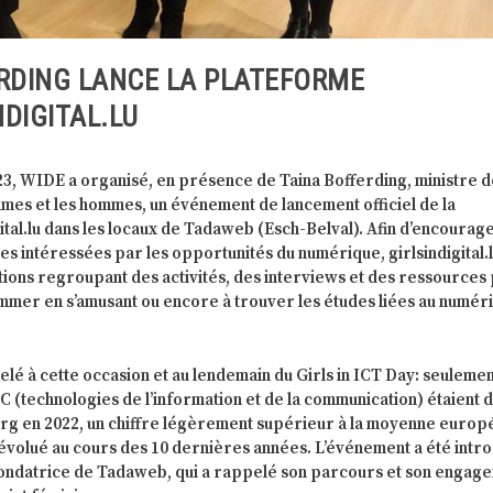
RDING LANCE LA PLATEFORME
DIGITAL.LU
023, WIDE a organisé, en présence de Taina Bofferding, ministre 
emmes et les hommes, un événement de lancement officiel de la
ital.lu dans les locaux de Tadaweb (Esch-Belval). Afin d’encourage
lles intéressées par les opportunités du numérique, girlsindigital.l
ions regroupant des activités, des interviews et des ressources
er en s’amusant ou encore à trouver les études liées au numér
elé à cette occasion et au lendemain du Girls in ICT Day: seuleme
IC (technologies de l’information et de la communication) étaient 
g en 2022, un chiffre légèrement supérieur à la moyenne euro
 évolué au cours des 10 dernières années. L’événement a été intro
fondatrice de Tadaweb, qui a rappelé son parcours et son engag