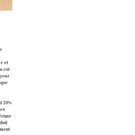
de
r et
u est
 pour
ique
nt 20%
des
péenne
duit
ement