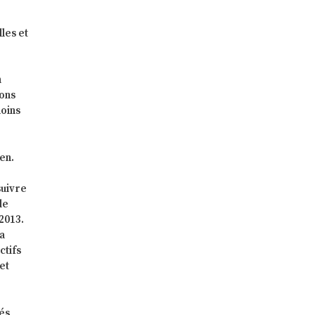
lles et
n
ions
moins
en.
suivre
de
 2013.
na
ctifs
et
és