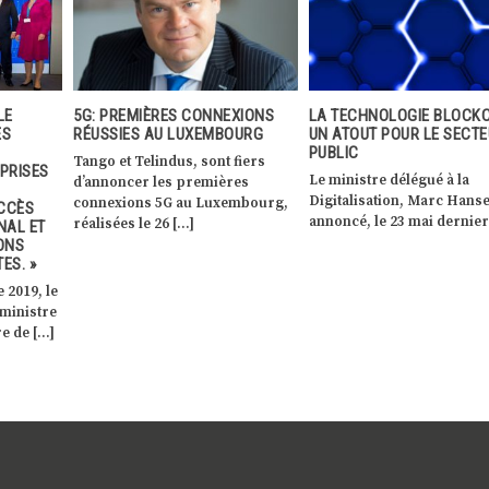
XIONS
LA TECHNOLOGIE BLOCKCHAIN,
LA TRANSFORMATION DIG
OURG
UN ATOUT POUR LE SECTEUR
AU SERVICE DU CITOYEN
PUBLIC
fiers
Lors d’une conférence de
Le ministre délégué à la
es
presse le 24 juin 2019, Ma
Digitalisation, Marc Hansen, a
mbourg,
Hansen, ministre délégué à
annoncé, le 23 mai dernier à […]
[…]