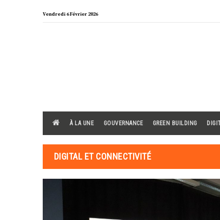
Skip
Vendredi 6 Février 2026
to
content
À LA UNE
GOUVERNANCE
GREEN BUILDING
DIGI
DIGITAL ET CONNECTIVITÉ