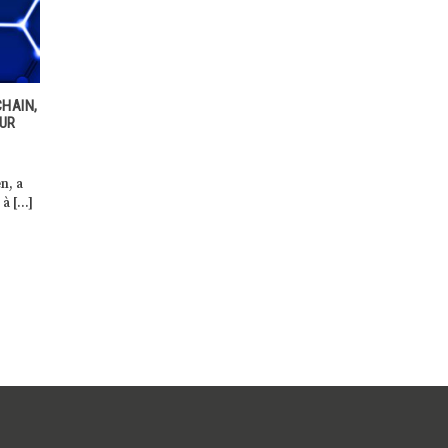
ITALE
VOTRE PARTICIPATION EST
QUEL AVENIR POUR LE MOND
ESSENTIELLE POUR AMÉLIORER
DU TRAVAIL APRÈS LE COVID
LA NAVIGATION DE
?
MYGUICHET.LU!
Même si elle est loin d’être fin
rc
Le ministère de la Digitalisation
la crise sanitaire a déjà
 la
et le Centre des technologies de
provoqué de profonds […]
l’information de l’État (CTIE) […]