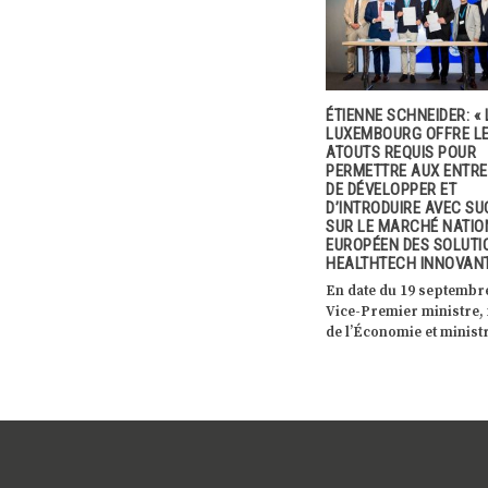
LE MONDE
ÉTIENNE SCHNEIDER: « LE
5G: PREMIÈRES CONNE
E COVID-19
LUXEMBOURG OFFRE LES
RÉUSSIES AU LUXEMB
ATOUTS REQUIS POUR
Tango et Telindus, sont 
PERMETTRE AUX ENTREPRISES
’être finie,
d’annoncer les premièr
DE DÉVELOPPER ET
jà
connexions 5G au Luxe
D’INTRODUIRE AVEC SUCCÈS
s […]
réalisées le 26 […]
SUR LE MARCHÉ NATIONAL ET
EUROPÉEN DES SOLUTIONS
HEALTHTECH INNOVANTES. »
En date du 19 septembre 2019, le
Vice-Premier ministre, ministre
de l’Économie et ministre de […]