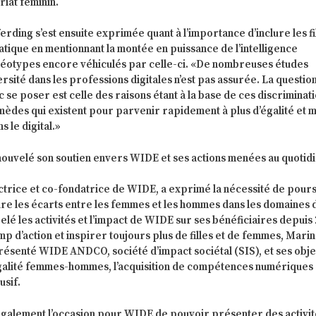
iat féminin.
erding s’est ensuite exprimée quant à l’importance d’inclure les fi
tique en mentionnant la montée en puissance de l’intelligence
téréotypes encore véhiculés par celle-ci. «De nombreuses études
rsité dans les professions digitales n’est pas assurée. La questio
nc se poser est celle des raisons étant à la base de ces discriminat
mèdes qui existent pour parvenir rapidement à plus d’égalité et 
s le digital.»
renouvelé son soutien envers WIDE et ses actions menées au quotidi
ctrice et co-fondatrice de WIDE, a exprimé la nécessité de pour
ire les écarts entre les femmes et les hommes dans les domaines 
elé les activités et l’impact de WIDE sur ses bénéficiaires depuis
mp d’action et inspirer toujours plus de filles et de femmes, Mari
présenté WIDE ANDCO, société d’impact sociétal (SIS), et ses obje
égalité femmes-hommes, l’acquisition de compétences numériques 
usif.
également l’occasion pour WIDE de pouvoir présenter des activit