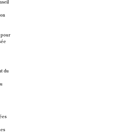
nseil
ion
a pour
sée
nt du
du
nées
les