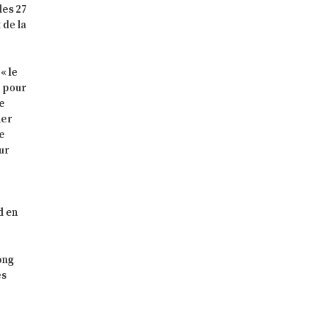
des 27
 de la
« le
e pour
re
ner
de
eur
d en
ong
es