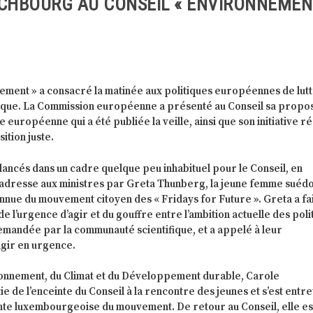
CHBOURG AU CONSEIL « ENVIRONNEMEN
ement » a consacré la matinée aux politiques européennes de lut
atique. La Commission européenne a présenté au Conseil sa propos
e européenne qui a été publiée la veille, ainsi que son initiative r
ition juste.
lancés dans un cadre quelque peu inhabituel pour le Conseil, en
dresse aux ministres par Greta Thunberg, la jeune femme suédo
nnue du mouvement citoyen des « Fridays for Future ». Greta a fai
e l’urgence d’agir et du gouffre entre l’ambition actuelle des poli
demandée par la communauté scientifique, et a appelé à leur
agir en urgence.
ironnement, du Climat et du Développement durable, Carole
e de l’enceinte du Conseil à la rencontre des jeunes et s’est entr
te luxembourgeoise du mouvement. De retour au Conseil, elle es