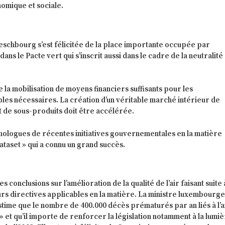
omique et sociale.
eschbourg s’est félicitée de la place importante occupée par
dans le Pacte vert qui s’inscrit aussi dans le cadre de la neutralité
e la mobilisation de moyens financiers suffisants pour les
les nécessaires. La création d’un véritable marché intérieur de
 de sous-produits doit être accélérée.
mologues de récentes initiatives gouvernementales en la matière
ataset » qui a connu un grand succès.
s conclusions sur l’amélioration de la qualité de l’air faisant suite 
eurs directives applicables en la matière. La ministre luxembourg
time que le nombre de 400.000 décès prématurés par an liés à l’a
» et qu’il importe de renforcer la législation notamment à la lumi