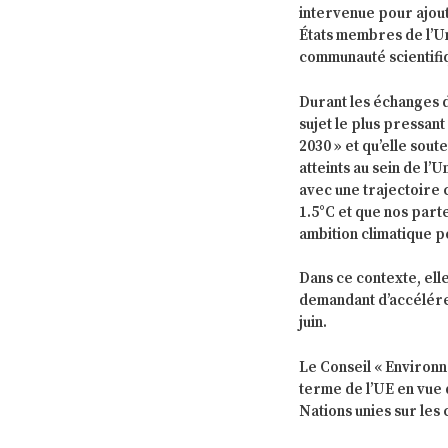
intervenue pour ajout
États membres de l’Un
communauté scientifi
Durant les échanges de
sujet le plus pressan
2030 » et qu’elle sout
atteints au sein de l
avec une trajectoire 
1.5°C et que nos part
ambition climatique po
Dans ce contexte, elle
demandant d’accélérer
juin.
Le Conseil « Environn
terme de l’UE en vue 
Nations unies sur le