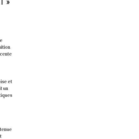
T »
te
ition
écente
ise et
t un
tiques
etenue
t