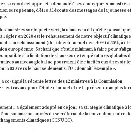
er sa voix à cet appel et a demandé à ses contreparts-ministres 
ion européenne, d’être à l’écoute des messages de la jeunesse et
que.
s ministres sur le pacte vert, la ministre a dit qu’elle pensait que 
t à régler en 2020 est le rehaussement de notre objectif climatiqu
enait « un rehaussement (de l’objectif actuel des -40%) à 55%, à êt
’Union européenne. Sachant que c’est le minimum à faire pour s’alig
compatible à la limitation des hausses de températures globales 
enaires au niveau global ne pourraient être incités eux à revoir l
ur 2030 vers le haut seulement si l’UE donnait l’exemple ».
 a co-signé la récente lettre des 12 ministres à la Commission
 les travaux pour l’étude d’impact et de la présenter au plus tar
ement » a également adopté en ce jour sa stratégie climatique à l
d’une soumission auprès du secrétariat de la convention-cadre d
s changements climatiques (CCNUCC).