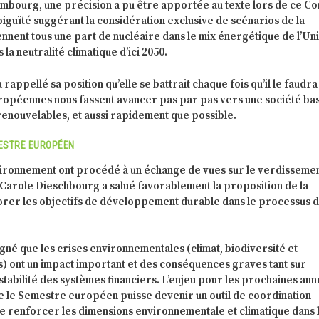
bourg, une précision a pu être apportée au texte lors de ce Co
guïté suggérant la considération exclusive de scénarios de la
nnent tous une part de nucléaire dans le mix énergétique de l’Un
 la neutralité climatique d’ici 2050.
appellé sa position qu’elle se battrait chaque fois qu’il le faudr
uropéennes nous fassent avancer pas par pas vers une société ba
enouvelables, et aussi rapidement que possible.
ESTRE EUROPÉEN
nvironnement ont procédé à un échange de vues sur le verdisseme
arole Dieschbourg a salué favorablement la proposition de la
rer les objectifs de développement durable dans le processus 
igné que les crises environnementales (climat, biodiversité et
) ont un impact important et des conséquences graves tant sur
 stabilité des systèmes financiers. L’enjeu pour les prochaines an
ue le Semestre européen puisse devenir un outil de coordination
e renforcer les dimensions environnementale et climatique dans 