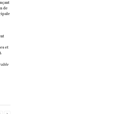
ençant
on de
cipale
ent
es et
).
rable

