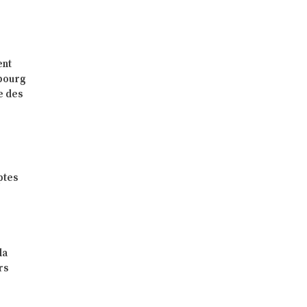
ent
hbourg
e des
ptes
la
rs