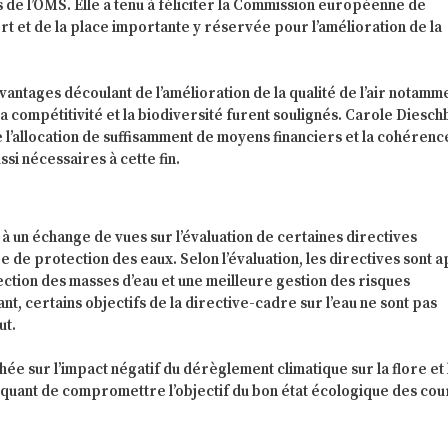
de l’OMS. Elle a tenu à féliciter la Commission européenne de
ert et de la place importante y réservée pour l’amélioration de la
vantages découlant de l’amélioration de la qualité de l’air notamm
la compétitivité et la biodiversité furent soulignés. Carole Diesc
 l’allocation de suffisamment de moyens financiers et la cohérenc
ssi nécessaires à cette fin.
à un échange de vues sur l’évaluation de certaines directives
e de protection des eaux. Selon l’évaluation, les directives sont a
ction des masses d’eau et une meilleure gestion des risques
t, certains objectifs de la directive-cadre sur l’eau ne sont pas
ut.
hée sur l’impact négatif du dérèglement climatique sur la flore et 
squant de compromettre l’objectif du bon état écologique des cou