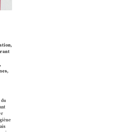
ation,
urant
,
mes,
 du
ant
er
ygiène
ais