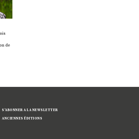
CTION
SYVICOL : DAVANTAGE DE
DÉCOUVRIR LES PRODUCTEU
S
VISIBILITÉ ET DE POIDS
LOCAUX À LA FOIRE AGRICO
POLITIQUE POUR FAIRE FACE
Du 2 au 4 juillet dernier, la
AUX DÉFIS
aise,
campagne «Sou schmaacht
Constitué en 1986 sous le statut
Lëtzebuerg» (SSL) était prés
de syndicat de communes à
ions
à […]
l’initiative de son père […]
S’ABONNER A LA NEWSLETTER
ANCIENNES ÉDITIONS