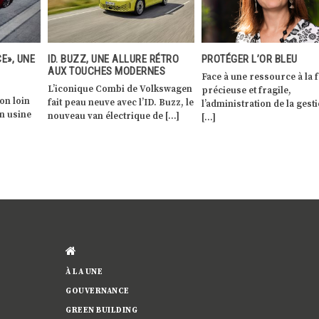
RÉTRO
PROTÉGER L’OR BLEU
VARSOVIE, UNE RÉSURRE
ES
SOUTENUE PAR LES FOND
Face à une ressource à la fois
EUROPÉENS
olkswagen
précieuse et fragile,
Varsovie, la capitale polon
. Buzz, le
l’administration de la gestion de
est en train de faire sa
de […]
[…]
révolution. Avec trois mill
d’habitants, […]
À LA UNE
GOUVERNANCE
GREEN BUILDING