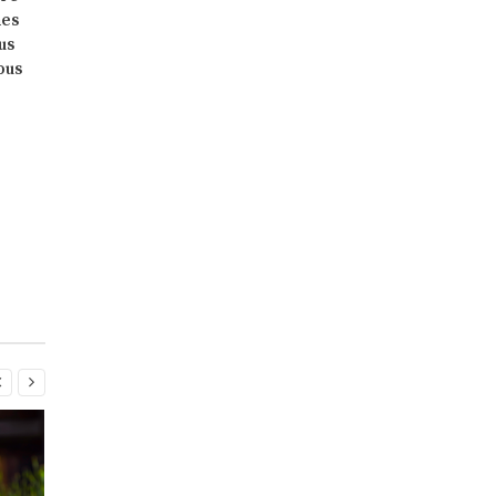
mes
us
nous

