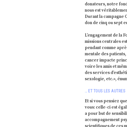
donateurs, notre fond
nous est véritablemen
Durant la campagne O
don de cinq ou sept 
L’engagement de la Fo
missions centrales es
pendant comme après 
mentale des patients, 
cancer impacte princi
voire les amis et mêm
des services d’esthét
sexologie, etc.», énu
… ET TOUS LES AUTRES
Et si vous pensiez qu
vous: celle-ci est é
a pour but de sensibi
accompagnement psych
scientifiques de ces m