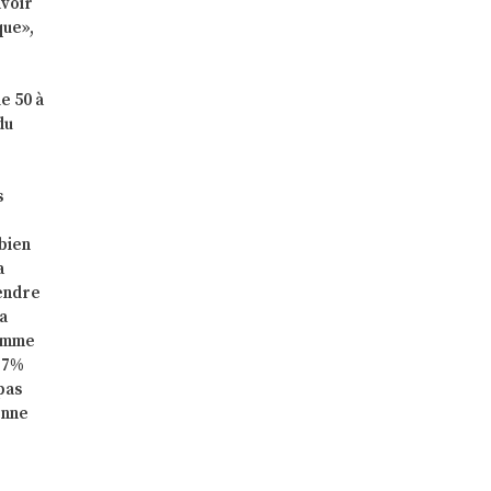
avoir
que»,
e 50 à
du
s
bien
a
rendre
la
femme
 87%
pas
enne