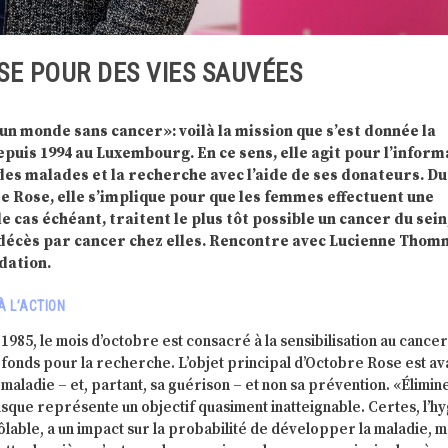
E POUR DES VIES SAUVÉES
un monde sans cancer»: voilà la mission que s’est donnée la
puis 1994 au Luxembourg. En ce sens, elle agit pour l’inform
s malades et la recherche avec l’aide de ses donateurs. D
 Rose, elle s’implique pour que les femmes effectuent une
cas échéant, traitent le plus tôt possible un cancer du sein
décès par cancer chez elles. Rencontre avec Lucienne Thom
dation.
À L’ACTION
985, le mois d’octobre est consacré à la sensibilisation au cancer
de fonds pour la recherche. L’objet principal d’Octobre Rose est av
a maladie – et, partant, sa guérison – et non sa prévention. «Élimin
risque représente un objectif quasiment inatteignable. Certes, l’h
ôlable, a un impact sur la probabilité de développer la maladie, m