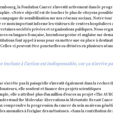
embourg, la Fondation Cancer s’investit activement dans le pro
hie. «Notre objectif est de toucher le plus de citoyens possible
campagne de sensibilisation sur nos réseaux sociaux. Notre tour
 ce mois important informe les visiteurs de centres hospitaliers a
certaines sociétés privées et organisations publiques. Nous orga
nces en langues française, luxembourgeoise et anglaise sur dem
stitutions font appel à nous pour en mettre une en place à destinat
 Celles-ci peuvent être ponctuelles ou divisées en plusieurs séan
incitant à l’action est indispensable, car ça n’arrive p
e s’arrête pas là puisqu’elle s’investit également dans la recherc
donateurs, elle soutient et finance des projets scientifiques
ple, elle a attribué plus d’un million d’euros au projet «The AU
nderstand the Molecular Aberrations in Metastatic Breast Cance
eux comprendre la progression du cancer du sein au niveau génét
r les anomalies à l’origine des métastases. «Sans la contribution de