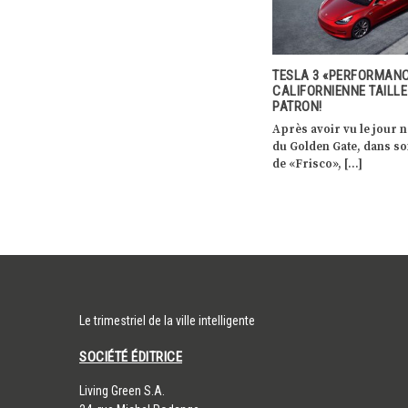
ODUCTEURS
TESLA 3 «PERFORMANCE», UNE
ID. BUZZ, UNE ALLURE 
 AGRICOLE
CALIFORNIENNE TAILLE
AUX TOUCHES MODERN
PATRON!
er, la
L’iconique Combi de V
Après avoir vu le jour non loin
maacht
fait peau neuve avec l’ID
du Golden Gate, dans son usine
ait présente
nouveau van électrique 
de «Frisco», […]
Le trimestriel de la ville intelligente
SOCIÉTÉ ÉDITRICE
​Living Green S.A.