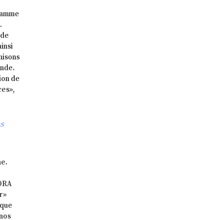
gramme
.
 de
insi
nisons
ande.
ion de
ces»,
as
he.
RORA
r»
ique
 nos