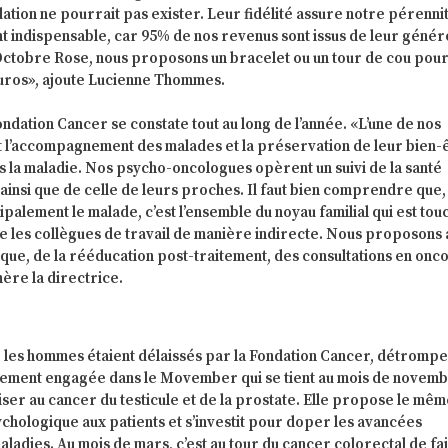
ation ne pourrait pas exister. Leur fidélité assure notre pérennit
t indispensable, car 95% de nos revenus sont issus de leur génér
ctobre Rose, nous proposons un bracelet ou un tour de cou pour
euros», ajoute Lucienne Thommes.
ndation Cancer se constate tout au long de l’année. «L’une de nos
t l’accompagnement des malades et la préservation de leur bien-
la maladie. Nos psycho-oncologues opèrent un suivi de la santé
ainsi que de celle de leurs proches. Il faut bien comprendre que, 
palement le malade, c’est l’ensemble du noyau familial qui est tou
e les collègues de travail de manière indirecte. Nous proposons 
ique, de la rééducation post-traitement, des consultations en onc
mère la directrice.
e les hommes étaient délaissés par la Fondation Cancer, détromp
galement engagée dans le Movember qui se tient au mois de novemb
liser au cancer du testicule et de la prostate. Elle propose le mê
ologique aux patients et s’investit pour doper les avancées
aladies. Au mois de mars, c’est au tour du cancer colorectal de fa