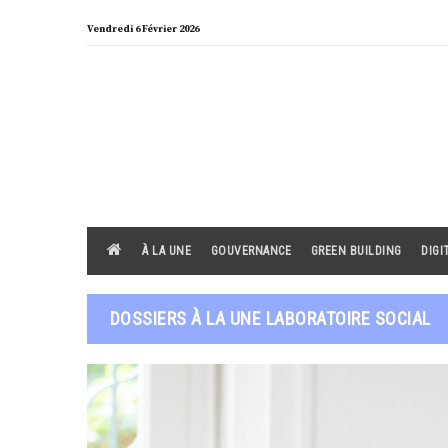
Skip
Vendredi 6 Février 2026
to
content
À LA UNE
GOUVERNANCE
GREEN BUILDING
DIGI
DOSSIERS À LA UNE LABORATOIRE SOCIAL