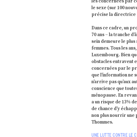
les concernées par ce
le sexe (sur 100 nouve
précise la directrice
Dans ce cadre, un pro
70 ans – la tranche d
sein demeure le plus
femmes. Tous les ans,
Luxembourg. Bien que 
obstacles entravent 
concernées par le p
que l’information ne s
n’arrive pas qu’aux au
conscience que toutes
ménopause. En revanch
a un risque de 13% de 
de chance d’y échappe
non plus nourrir une 
Thommes.
UNE LUTTE CONTRE LE 