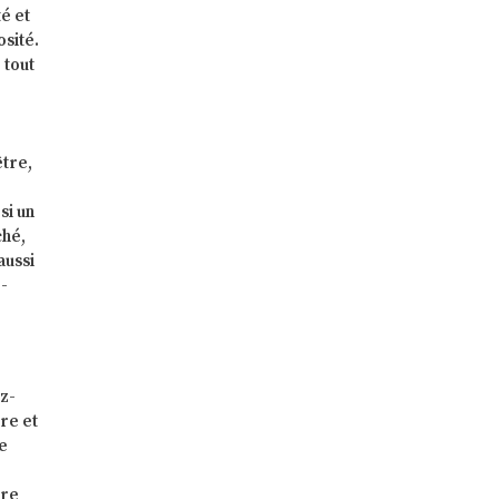
é et
osité.
 tout
être,
si un
ché,
aussi
o-
ez-
re et
me
ire