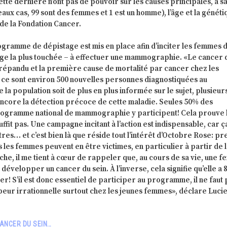
tte dernière n’ont pas de pouvoir sur les causes principales, à s
aux cas, 99 sont des femmes et 1 est un homme), l’âge et la généti
 de la Fondation Cancer.
gramme de dépistage est mis en place afin d’inciter les femmes d
’âge la plus touchée – à effectuer une mammographie. «Le cancer 
 répandu et la première cause de mortalité par cancer chez les
 ce sont environ 500 nouvelles personnes diagnostiquées au
la population soit de plus en plus informée sur le sujet, plusieur
encore la détection précoce de cette maladie. Seules 50% des
rogramme national de mammographie y participent! Cela prouve 
uffit pas. Une campagne incitant à l’action est indispensable, car ç
tres… et c’est bien là que réside tout l’intérêt d’Octobre Rose: p
 les femmes peuvent en être victimes, en particulier à partir de 
e, il me tient à cœur de rappeler que, au cours de sa vie, une 
développer un cancer du sein. À l’inverse, cela signifie qu’elle a
r! S’il est donc essentiel de participer au programme, il ne faut 
peur irrationnelle surtout chez les jeunes femmes», déclare Luci
CANCER DU SEIN…