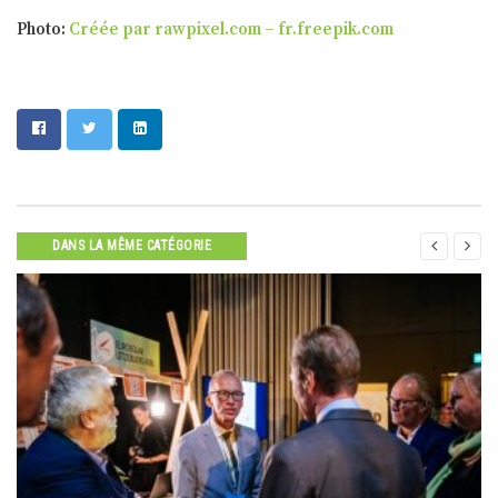
Photo:
Créée par rawpixel.com – fr.freepik.com


DANS LA MÊME CATÉGORIE